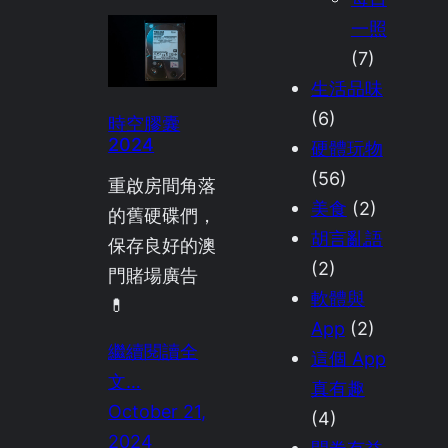
一照
(7)
生活品味
(6)
時空膠囊
2024
硬體玩物
(56)
重啟房間角落
美食
(2)
的舊硬碟們，
胡言亂語
保存良好的澳
(2)
門賭場廣告
軟體與
💊
App
(2)
繼續閱讀全
這個 App
文…
真有趣
October 21,
(4)
2024
開卷有益