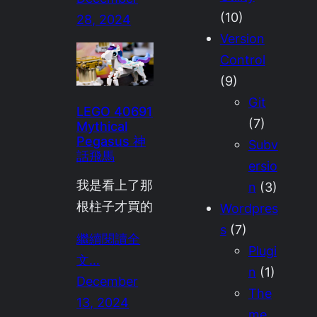
(10)
28, 2024
Version
Control
(9)
Git
LEGO 40691
(7)
Mythical
Pegasus 神
Subv
話飛馬
ersio
我是看上了那
n
(3)
根柱子才買的
Wordpres
s
(7)
繼續閱讀全
Plugi
文…
n
(1)
December
The
13, 2024
me