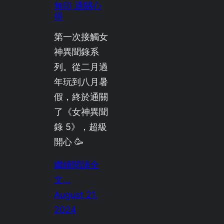
無印 通關心
得
第一次接觸女
神異聞錄系
列。從二月過
年玩到八月暑
假，終於通關
了《女神異聞
錄 5》，超級
開心 🥳
繼續閱讀全
文…
August 21,
2024