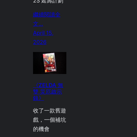
2S 延壽計劃
繼續閱讀全
文…
April 15,
2026
《ZELDA 無
雙 災厄啟示
錄》
收了一款舊遊
戲，一個補坑
的機會