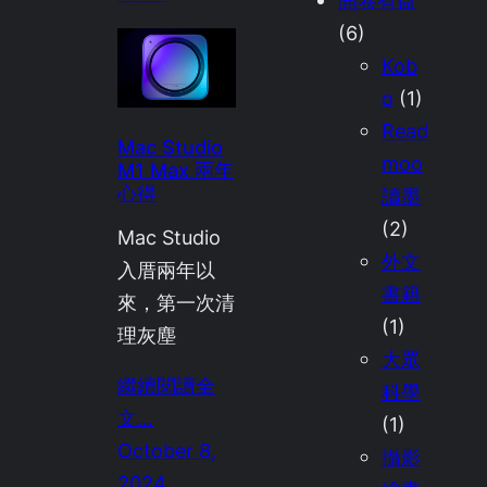
(6)
Kob
o
(1)
Read
Mac Studio
moo
M1 Max 兩年
心得
讀墨
(2)
Mac Studio
外文
入厝兩年以
書籍
來，第一次清
(1)
理灰塵
大眾
繼續閱讀全
科學
文…
(1)
October 8,
攝影
2024