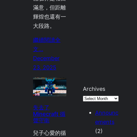
滿意，但距離
輝煌也還有一
大段路。
繼續閱讀全
文…
December
23, 2025
Archives
失去了
Announc
Minecraft 循
聲守衛
ements
(2)
兒子心愛的循