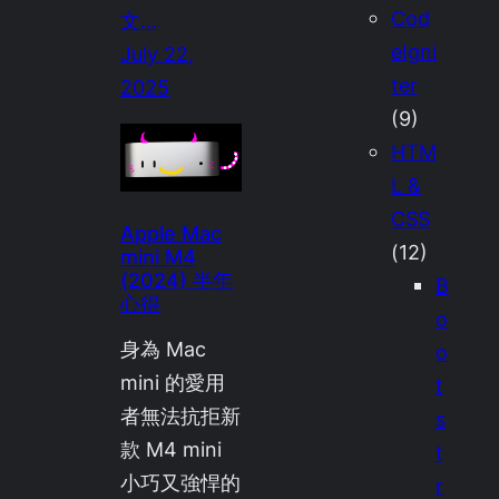
Cod
文…
eIgni
July 22,
ter
2025
(9)
HTM
L &
CSS
Apple Mac
(12)
mini M4
(2024) 半年
B
心得
o
身為 Mac
o
mini 的愛用
t
者無法抗拒新
s
款 M4 mini
t
小巧又強悍的
r