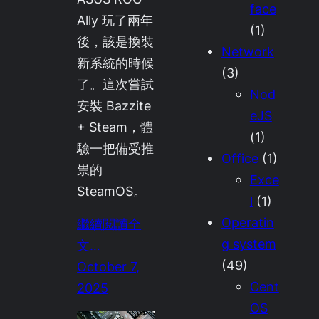
face
Ally 玩了兩年
(1)
後，該是換裝
Network
新系統的時候
(3)
了。這次嘗試
Nod
安裝 Bazzite
eJS
+ Steam，體
(1)
驗一把備受推
Office
(1)
祟的
Exce
SteamOS。
l
(1)
Operatin
繼續閱讀全
g system
文…
(49)
October 7,
Cent
2025
OS