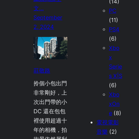
(14)
文…
PC
September
(11)
2, 2024
PS4
(6)
Xbo
x
Serie
莊敬路
s X|S
拎個小包出門
(6)
非常剛好，上
Xbo
次出門帶的小
xOn
DC 還在包包
e
(8)
裡使用超過十
電視電影
年的相機，拍
音樂
(2)