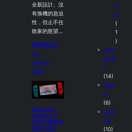
全新設計。沒
a
有換機的急迫
p
性，但止不住
(
敗家的慾望…
1
)
繼續閱讀全
Java
文…
Scrip
June 4,
t
2025
(14)
jQue
ry
(6)
Nintendo
Lara
Switch (1)
vel
更換主機電池
HAC-003
(10)