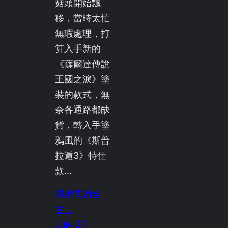
菇頭開始飄
移，當時太忙
無瑕處理，打
算入手新的
《薩爾達傳說
王國之淚》塗
裝的款式，無
奈各通路都缺
貨，轉入手塗
鴉風的《斯普
拉遁3》特仕
款…
繼續閱讀全
文…
July 27,