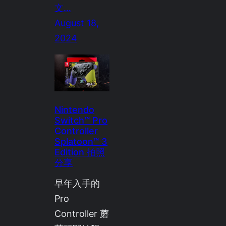
文…
August 18,
2024
Nintendo
Switch™ Pro
Controller
Splatoon™ 3
Edition 拍照
分享
早年入手的
Pro
Controller 蘑