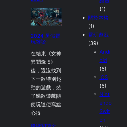
繪畫
(1)
關於本格
(1)
電玩遊戲
2024 暑假電
玩雜談
(39)
Andr
在結束《女神
oid
異聞錄 5》
(6)
後，還沒找到
iOS
下一款特別起
(6)
勁的遊戲，裝
Nint
了幾款遊戲隨
endo
便玩隨便寫點
Swit
心得
ch
繼續閱讀全