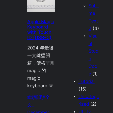
Subli
me
Text
Apple Magic
Keyboard
2
(4)
with Touch
Visu
ID (USB–C)
al
2024 年最後
Studi
一支鍵盤開
o
箱，價格非常
Cod
magic 的
e
(1)
magic
Tutorial
keyboard ⌨️
(15)
Uncatego
繼續閱讀全
rized
(2)
文…
Utility
December