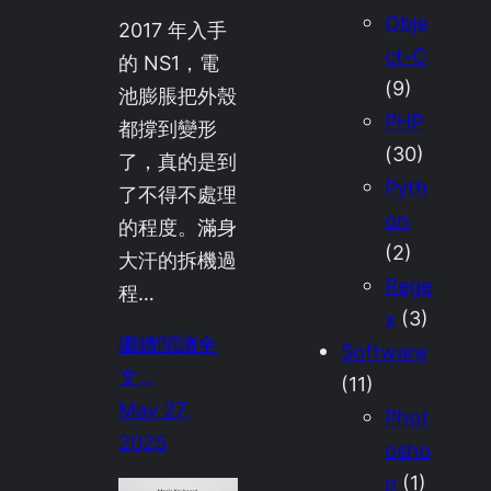
Obje
2017 年入手
ct-C
的 NS1，電
(9)
池膨脹把外殼
PHP
都撐到變形
(30)
了，真的是到
Pyth
了不得不處理
on
的程度。滿身
(2)
大汗的拆機過
Rege
程…
x
(3)
繼續閱讀全
Software
文…
(11)
May 27,
Phot
2025
osho
p
(1)