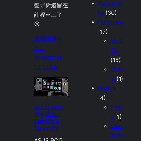
Bookmar
聲守衛遺留在
ks
(30)
計程車上了
Database
😢
(17)
繼續閱讀全
MyS
文…
QL
November
(15)
19, 2025
Orac
le
(1)
Design
(4)
Font
ASUS ROG
Ally 重生：
s
(1)
Bazzite x
User
SteamOS
inter
ASUS ROG