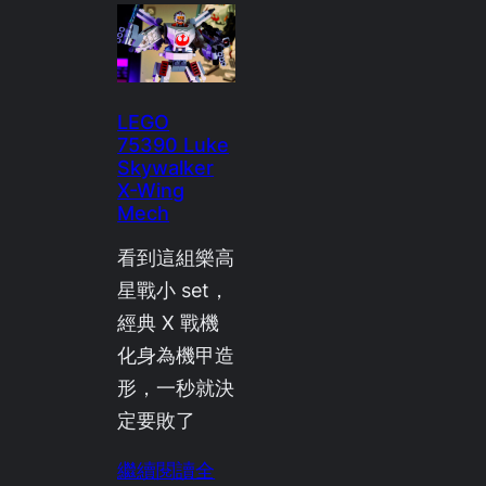
LEGO
75390 Luke
Skywalker
X-Wing
Mech
看到這組樂高
星戰小 set，
經典 X 戰機
化身為機甲造
形，一秒就決
定要敗了
繼續閱讀全