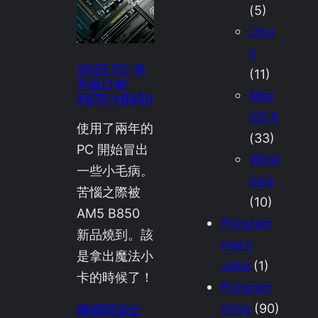
(5)
Linu
x
2025 PC 再
(11)
升級計劃
Mac
X670→B850
OS X
使用了兩年的
(33)
PC 開始冒出
Wind
一些小毛病。
ows
苦惱之際被
(10)
AM5 B850
Program
新品燒到。該
mers'
是拿出魔法小
Joke
(1)
卡的時候了！
Program
ming
(90)
繼續閱讀全