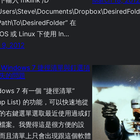
輸入 mklink /D
March 18, 201
Users\Steve\Documents\Dropbox\DesiredFold
Path\To\DesiredFolder” 在
OS 或 Linux 下使用 ln…
l 9, 2012
 Windows 7 捷徑清單與釘選項
失的問題
dows 7 有一個 “捷徑清單”
mp List) 的功能，可以快速地從
的右鍵選單選取最近使用過或釘
檔案。我覺得這是很方便的設
而且清單上只會出現跟這個軟體