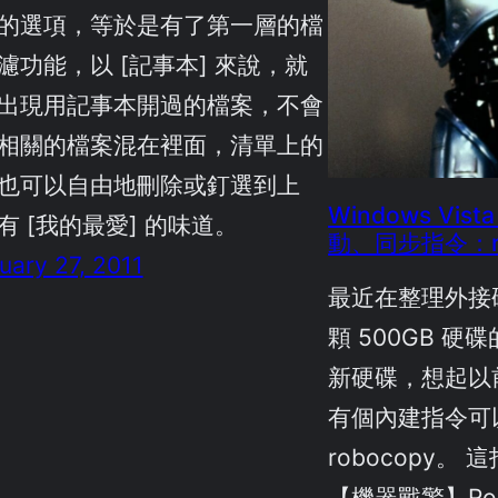
的選項，等於是有了第一層的檔
濾功能，以 [記事本] 來說，就
出現用記事本開過的檔案，不會
相關的檔案混在裡面，清單上的
也可以自由地刪除或釘選到上
Windows Vis
有 [我的最愛] 的味道。
動、同步指令：ro
uary 27, 2011
最近在整理外接
顆 500GB 
新硬碟，想起以前看
有個內建指令可
robocopy。
【機器戰警】Ro