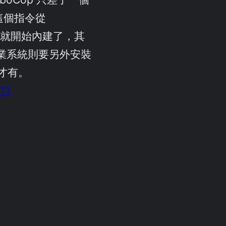
這個指令從
sta 就開始內建了，其
 作業系統則要另外安裝
才有。
011