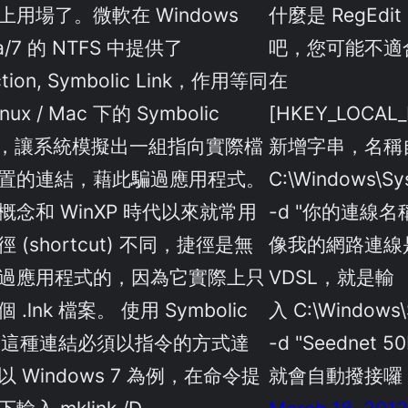
上用場了。微軟在 Windows
什麼是 RegEd
ta/7 的 NTFS 中提供了
吧，您可能不適
ction, Symbolic Link，作用等同
在
inux / Mac 下的 Symbolic
[HKEY_LOCAL_M
nk，讓系統模擬出一組指向實際檔
新增字串，名稱
置的連結，藉此騙過應用程式。
C:\Windows\Sy
概念和 WinXP 時代以來就常用
-d "你的連線名
 (shortcut) 不同，捷徑是無
像我的網路連線是叫
過應用程式的，因為它實際上只
VDSL，就是輸
 .lnk 檔案。 使用 Symbolic
入 C:\Windows\
nk 這種連結必須以指令的方式達
-d "Seednet 
以 Windows 7 為例，在命令提
就會自動撥接囉