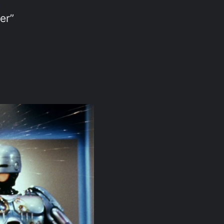
2
er”