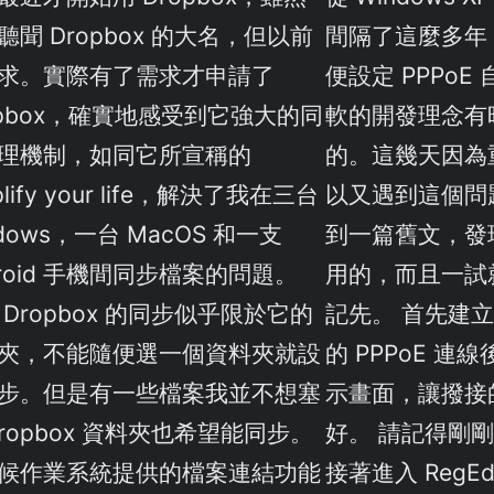
聽聞 Dropbox 的大名，但以前
間隔了這麼多年，
求。實際有了需求才申請了
便設定 PPPo
opbox，確實地感受到它強大的同
軟的開發理念有
理機制，如同它所宣稱的
的。這幾天因為
plify your life，解決了我在三台
以又遇到這個問題。
dows，一台 MacOS 和一支
到一篇舊文，發
droid 手機間同步檔案的問題。
用的，而且一試
 Dropbox 的同步似乎限於它的
記先。 首先建立
夾，不能隨便選一個資料夾就設
的 PPPoE 
步。但是有一些檔案我並不想塞
示畫面，讓撥接
Dropbox 資料夾也希望能同步。
好。 請記得剛
候作業系統提供的檔案連結功能
接著進入 RegEd