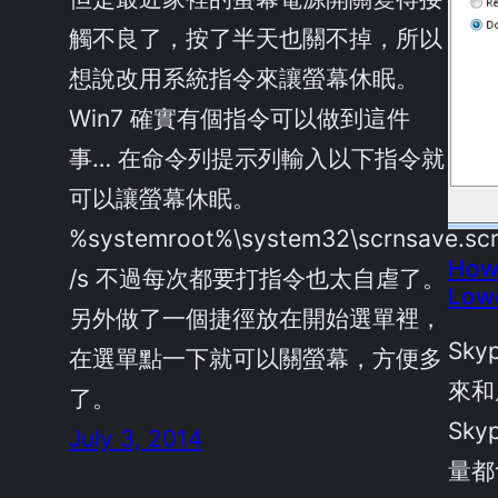
觸不良了，按了半天也關不掉，所以
想說改用系統指令來讓螢幕休眠。
Win7 確實有個指令可以做到這件
事… 在命令列提示列輸入以下指令就
可以讓螢幕休眠。
%systemroot%\system32\scrnsave.sc
How
/s 不過每次都要打指令也太自虐了。
Low
另外做了一個捷徑放在開始選單裡，
Sk
在選單點一下就可以關螢幕，方便多
來和
了。
Sk
July 3, 2014
量都