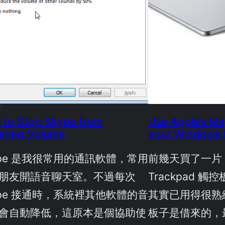
r
 to Stop Skype from
Use Apple’s Ma
ering Volume
your Windows
ype 是我很常用的通訊軟體，常用
前幾天買了一片 Ap
朋友開語音聊天室。不過每次
Trackpad 
ype 接通時，系統裡其他軟體的音
其實已用得很熟
會自動降低，這原本是個協助使
板子是借來的，