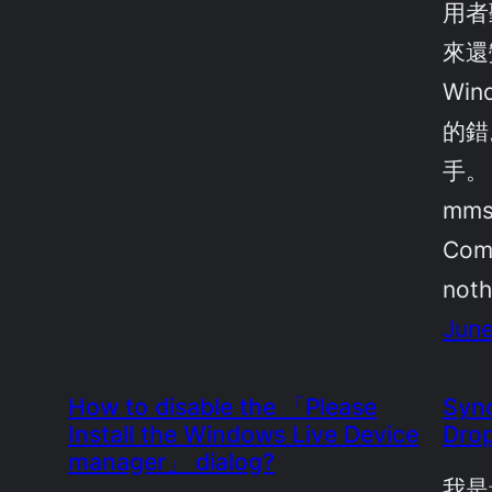
用者
來還
Win
的錯
手。 
mms
Com
not
June
How to disable the 「Please
Sync
Install the Windows Live Device
Drop
manager」 dialog?
我是