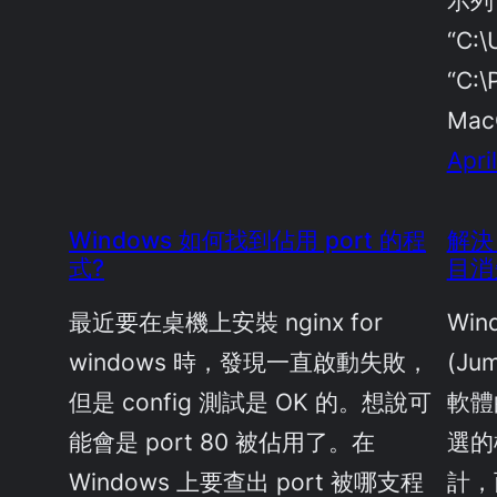
示列下
“C:\
“C:\
Mac
Apri
Windows 如何找到佔用 port 的程
解決
式?
目消
最近要在桌機上安裝 nginx for
Win
windows 時，發現一直啟動失敗，
(Ju
但是 config 測試是 OK 的。想說可
軟體
能會是 port 80 被佔用了。在
選的
Windows 上要查出 port 被哪支程
計，