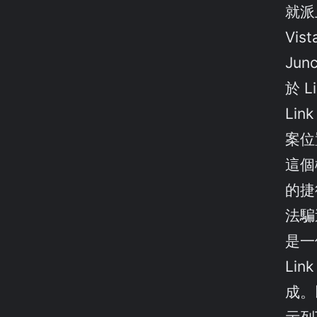
就派
Vis
Jun
於 L
Li
案位
這個
的捷徑
法騙
是一個
Li
成。