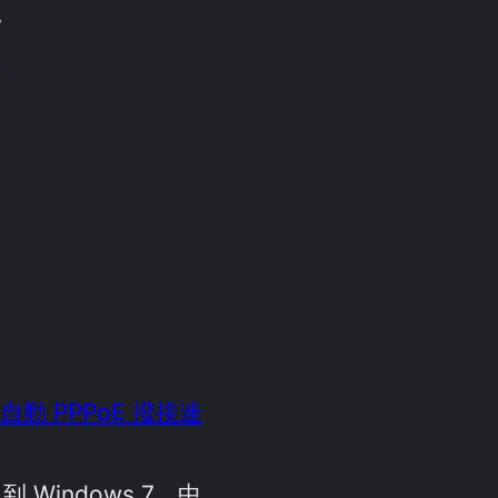
。
4
機自動 PPPoE 撥接連
P 到 Windows 7，中