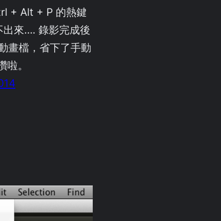
 + Alt + P 的熱鍵
不出來…. 錄影完成後
f 動畫檔，省下了手動
，讚啦。
014