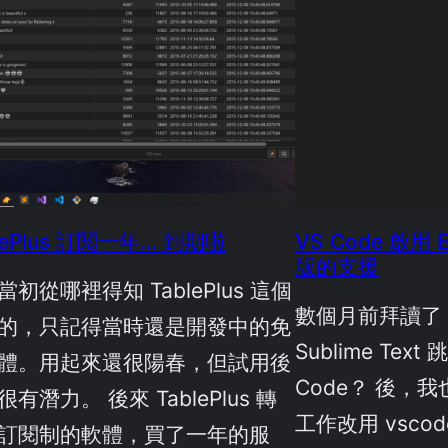
lePlus 訂閱一年… 到期啦
VS Code 啟用 E
版的支援
當初從哪裡得知 TablePlus 這個
數個月前拜讀了
的，只記得當時還是開發中的免
Sublime Text 跳
體。用起來還很陽春，但試用後
Code？ 後，
有潛力。 後來 TablePlus 轉
工作改用 vsco
訂閱制的軟體，買了一年的服