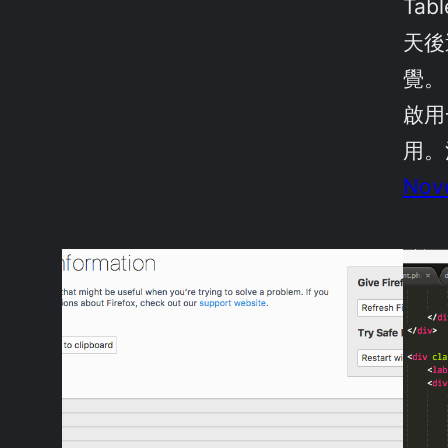
Ta
天後
覺。
啟用
用。
Nov