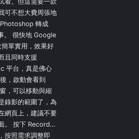
試看。但這需要一款
我可不想大費周張地
hotoshop 轉成
。 很快地 Google
 這款簡單實用，效果好
而且同時支援
Mac 平台，真是佛心
畢後，啟動會看到
小視窗，可以移動與縮
是錄影的範圍了，為
在網頁上，建議不要
 按下 Record…
，按照需求調整即