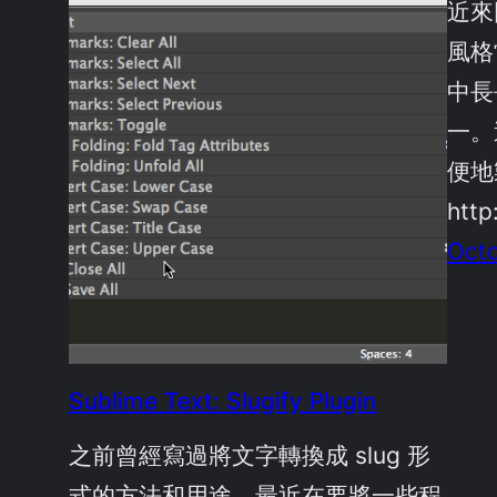
近來因
風格
中長
一。這
便地
http
Octo
Sublime Text: Slugify Plugin
之前曾經寫過將文字轉換成 slug 形
式的方法和用途。最近在要將一些程