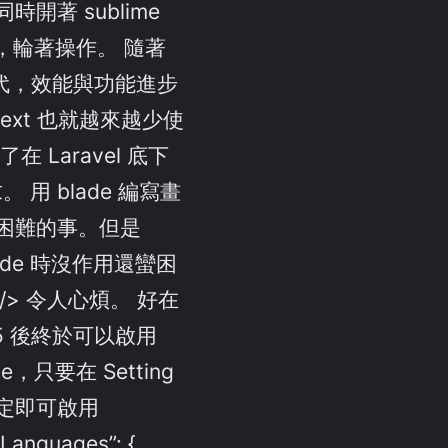
開著 sublime
ode，輪著操作。 隨著
速迭代，效能與功能進步
 text 也就越來越少使
在 Laravel 底下
。 用 blade 編寫畫
困難的事。但是
lade 時沒作用還蠻困
/> 令人心煩。 好在
.15 後終於可以啟用
ade，只要在 Setting
定即可啟用
Languages”: {