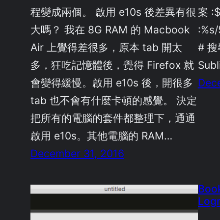
程變成兩個。 啟用 e10s 後差異有很
案 :
大嗎？ 我在 8G RAM 的 Macbook
:%s
Air 上覺得差很多，原本 tab 開太
# 
多，狂吃記憶體後，覺得 Firefox 就
Sub
會變得緩慢。啟用 e10s 後，開很多
Dec
tab 也不會有什麼卡頓的感覺。 決定
把所有的電腦的套件都整理下，通通
啟用 e10s。其他電腦的 RAM…
December 31, 2016
Book
Log