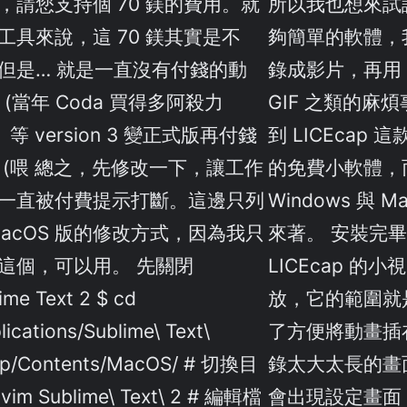
，請您支持個 70 鎂的費用。就
所以我也想來試
工具來說，這 70 鎂其實是不
夠簡單的軟體，
但是… 就是一直沒有付錢的動
錄成影片，再用 P
. (當年 Coda 買得多阿殺力
GIF 之類的麻煩事
 等 version 3 變正式版再付錢
到 LICEcap
 (喂 總之，先修改一下，讓工作
的免費小軟體，
一直被付費提示打斷。這邊只列
Windows 與 
MacOS 版的修改方式，因為我只
來著。 安裝完
這個，可以用。 先關閉
LICEcap 的
ime Text 2 $ cd
放，它的範圍就
lications/Sublime\ Text\
了方便將動畫插
pp/Contents/MacOS/ # 切換目
錄太大太長的畫面。
vim Sublime\ Text\ 2 # 編輯檔
會出現設定畫面