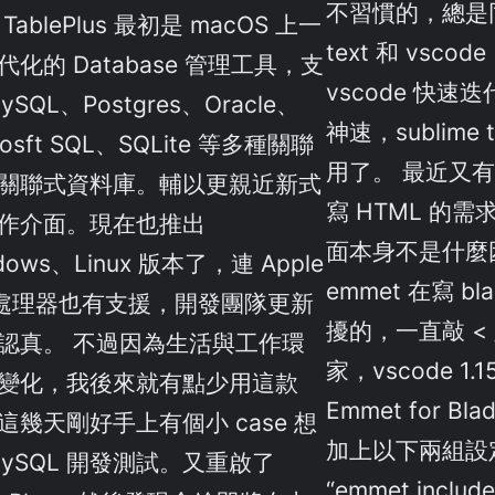
不習慣的，總是同時
TablePlus 最初是 macOS 上一
text 和 vsc
代化的 Database 管理工具，支
vscode 快
ySQL、Postgres、Oracle、
神速，sublime
rosft SQL、SQLite 等多種關聯
用了。 最近又有了
關聯式資料庫。輔以更親近新式
寫 HTML 的需求
作介面。現在也推出
面本身不是什麼
dows、Linux 版本了，連 Apple
emmet 在寫 b
 處理器也有支援，開發團隊更新
擾的，一直敲 < 
認真。 不過因為生活與工作環
家，vscode 1
變化，我後來就有點少用這款
Emmet for Bl
這幾天剛好手上有個小 case 想
加上以下兩組設
MySQL 開發測試。又重啟了
“emmet.include