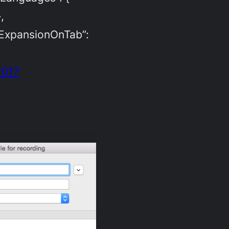
,
ExpansionOnTab”:
2017