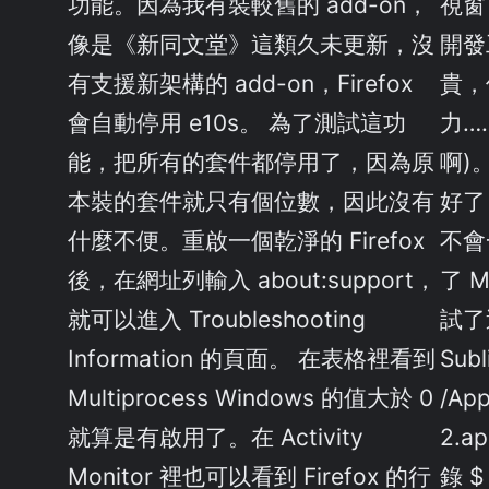
功能。因為我有裝較舊的 add-on，
視窗
像是《新同文堂》這類久未更新，沒
開發
有支援新架構的 add-on，Firefox
貴，
會自動停用 e10s。 為了測試這功
力…
能，把所有的套件都停用了，因為原
啊)。
本裝的套件就只有個位數，因此沒有
好了
什麼不便。重啟一個乾淨的 Firefox
不會
後，在網址列輸入 about:support，
了 
就可以進入 Troubleshooting
試了
Information 的頁面。 在表格裡看到
Subl
Multiprocess Windows 的值大於 0
/App
就算是有啟用了。在 Activity
2.a
Monitor 裡也可以看到 Firefox 的行
錄 $ 