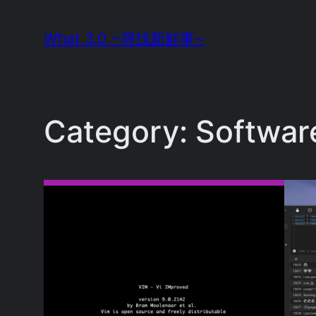
Skip
What 3.0 ~尋找新鮮事~
to
content
Category:
Softwar