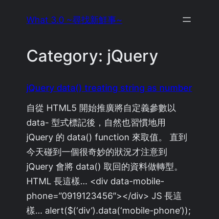
Skip
What 3.0 ~尋找新鮮事~
to
content
Category:
jQuery
jQuery data() treating string as number
自從 HTML5 開始推廣將自定義參數以
data- 型式標記後，自然也習慣地用
jQuery 的 data() function 來取值。 直到
今天碰到一個很奇妙的狀況才注意到
jQuery 會將 data() 取回的資料做轉型。
HTML 長這樣… <div data-mobile-
phone=”0919123456″></div> JS 長這
樣… alert($(‘div’).data(‘mobile-phone’));