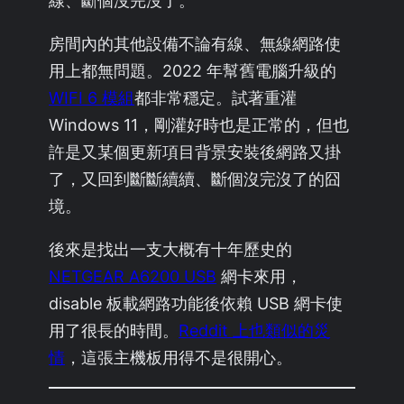
房間內的其他設備不論有線、無線網路使
用上都無問題。2022 年幫舊電腦升級的
WIFI 6 模組
都非常穩定。試著重灌
Windows 11，剛灌好時也是正常的，但也
許是又某個更新項目背景安裝後網路又掛
了，又回到斷斷續續、斷個沒完沒了的囧
境。
後來是找出一支大概有十年歷史的
NETGEAR A6200 USB
網卡來用，
disable 板載網路功能後依賴 USB 網卡使
用了很長的時間。
Reddit 上也類似的災
情
，這張主機板用得不是很開心。