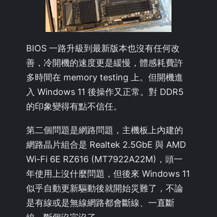
BIOS 一路升級到最新版本也沒有任何改
善，冷開機的速度更是緩慢，體感耗費許
多時間在 memory testing 上。但開機進
入 Windows 11 後操作又正常。對 DDR5
的印象變得有點不信任。
第二個問題是網路問題，主機板上內建的
網路晶片組合是 Realtek 2.5GbE 與 AMD
Wi-Fi 6E RZ616 (MT7922A22M)，頭一
年使用上沒什麼問題，但後來 Windows 11
似乎自動更新驅動後就開始災難了，不論
是有線或是無線網路都會斷線、一直斷
線、斷個沒完沒了。