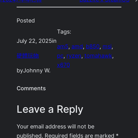
Posted
Tags:
July 22, 2025
in
am5
, 
amd
, 
b850
, 
msi
, 
硬體玩物
pc
, 
ryzen
, 
tomahawk
, 
x670
by
Johnny W.
Comments
Leave a Reply
Your email address will not be
published.
Required fields are marked
*