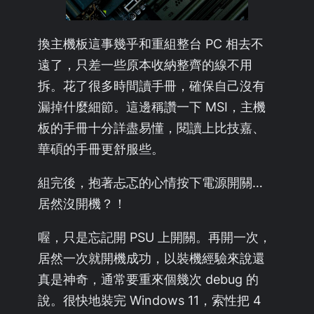
換主機板這事幾乎和重組整台 PC 相去不
遠了，只差一些原本收納整齊的線不用
拆。花了很多時間讀手冊，確保自己沒有
漏掉什麼細節。這邊稱讚一下 MSI，主機
板的手冊十分詳盡易懂，閱讀上比技嘉、
華碩的手冊更舒服些。
組完後，抱著忐忑的心情按下電源開關…
居然沒開機？！
喔，只是忘記開 PSU 上開關。再開一次，
居然一次就開機成功，以裝機經驗來說還
真是神奇，通常要重來個幾次 debug 的
說。很快地裝完 Windows 11，索性把 4