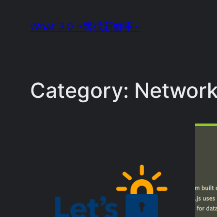
Skip
What 3.0 ~尋找新鮮事~
to
content
Category:
Networ