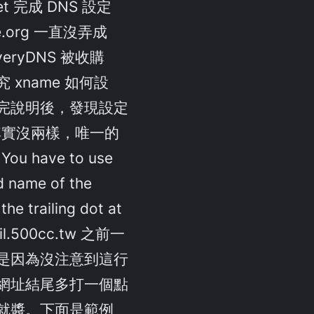
net 完成 DNS 設定
e.org 一直沒弄成
eryDNS 被收購
 xname 如何設
完說明後，發現設定
S 其實沒兩樣，唯一的
u have to use
ed name of the
the trailing dot at
mail.500cc.tw 之前一
是因為沒注意到這行
網址結尾多打一個點
就醬。下面是範例