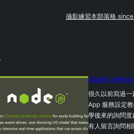
攝影練習
本部落格 since
k
[Guide] XName
很久以前寫過一篇[G
App 服務設定
學後來的詢問度
有人留言詢問相