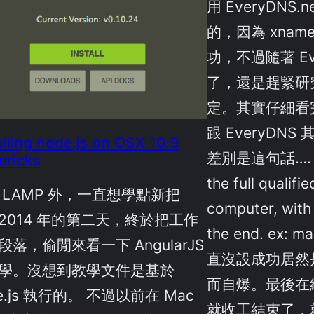
用 EveryDNS.
的，因為 xnam
功，不過隨著 Ev
了，還是趕緊研究
定。其實仔細看
跟 EveryDN
alling node.js on OSX 10.9
差別是這句話…. Yo
ericks
the full qualifi
 LAMP 外，一直想學點新把
computer, with 
2014 年的第二天，終於把工作
the end. ex: 
段落，偷閒來看一下 AngularJS
直沒設成功居然
學。沒想到教學文件是基於
而自爆。最後在
e.js 執行的。 不過以前在 Mac
就收工結束了，