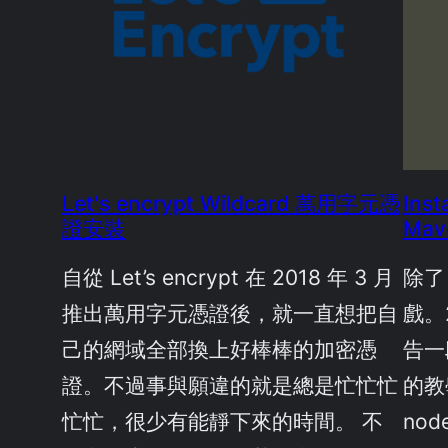
Let's encrypt Wildcard 萬用字元憑
Inst
證安裝
Mav
自從 Let’s encrypt 在 2018 年 3 月
除了
推出萬用字元憑證後，就一直想把自
戲。
己的網域全部換上好棒棒的加密憑
告一
證。不過事與願違的就是總是忙忙忙
的教
忙忙，很少有能靜下來的時間。 不
nod