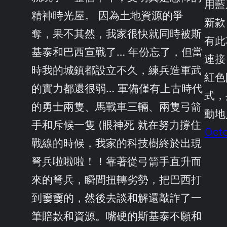
用藍
精神時光屋。 因為土地資源的爭
新款
奪，果不其然，我家很快就同時被斯
有此
基泰和巴西宣戰了… 年份忘了，但當
連接
時我的城鎮都設立不久，練兵造軍武
紅色
的實力都還很弱… 軍備僅有上古時代
式，身
的勇士兩隻、馬戰車三輛、兩隻弓箭
動地
手和斥候一隻 (眼神死 就在努力撐住
Octo
戰線的時候，我家的科技樹終於出現
弩兵啦啦啦！！靠著從弓箭手直升而
來的弩兵，瞬間扭轉劣勢，把巴西打
到嫑嫑的，然後去談和解還敲詐了一
筆賠款和資源。嘴硬的斯基泰不願和