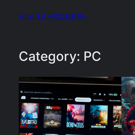
Skip
What 3.0 ~尋找新鮮事~
to
content
Category:
PC