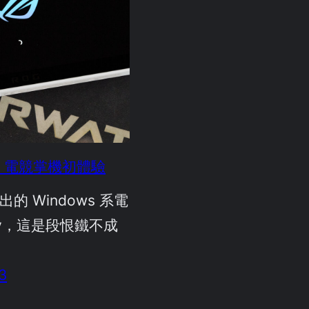
lly 電競掌機初體驗
出的 Windows 系電
lly，這是段恨鐵不成
3