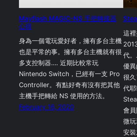
Mayflash MAGIC-NS 手把轉接器
Ste
心得
這裡提
身為一個電玩愛好者，擁有多台主機
20
也是平常的事。擁有多台主機就有很
代。
多支控制器…. 近期比較常玩
優異
Nintendo Switch，已經有一支 Pro
很久
Controller。有點好奇有沒有把其他
代耶
主機手把轉給 NS 使用的方法。
Ste
February 16, 2020
會員
微玩
安裝