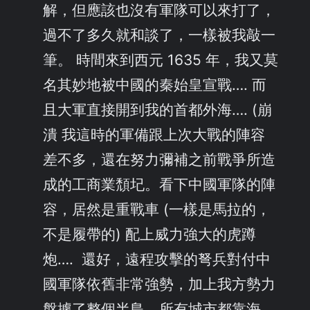
解，但應該也沒有軍隊可以來打了，
過不了多久就和談了，一樣被我敲一
筆。 時間來到西元 1635 年，我又莫
名其妙地被中國的秦始皇宣戰…. 而
且大軍直接開到我的首都外海…. (崩
潰 我這時的軍備跟上次大戰的陣容
差不多，還在努力彌補之前戰爭所造
成的工商業頹圮。看下中國軍隊的陣
容，居然是重戰車 (一樣是馬拉的，
不是履帶的) 配上威力強大的虎蹲
炮…. 還好，遠程攻擊的弩兵對付中
國軍隊依舊非常強勢，加上我方勢力
盤據了整個半島，所有城市都靠海。