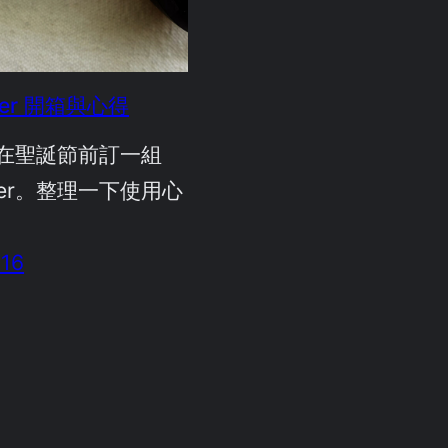
oller 開箱與心得
在聖誕節前訂一組
roller。整理一下使用心
016