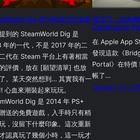
amWorld Dig 當年錯過的好遊戲
傳送門：造橋總動員
Constructor P
到的 SteamWorld Dig 是
在 Apple App
13 年的一代，不是 2017 年的二
發現這款《Bridge
二代在 Steam 平台上有著相當
Portal》在特
的評價，放在 [願望清單] 也放
帳了…
了。某天突然想到… 其實我有一
January 27, 20
!! 心血來潮裝起來玩玩。
amWorld Dig 是 2014 年 PS+
贈送的免費遊戲，入手時只有稍
玩，沒留下什麼印象。這次重新
才認真玩了幾個小時，這一玩才