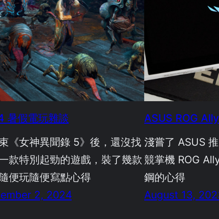
24 暑假電玩雜談
ASUS ROG A
束《女神異聞錄 5》後，還沒找
淺嘗了 ASUS 推
一款特別起勁的遊戲，裝了幾款
競掌機 ROG A
隨便玩隨便寫點心得
鋼的心得
ember 2, 2024
August 13, 202