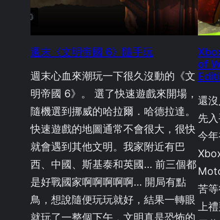
週末《文明帝國 6》隨手玩
Xbox
of W
週末心血來潮玩一下很久沒動的《文
Edi
明帝國 6》。 選了快速遊戲來開場，
還沒入
隨機選到挪威的哈拉爾．哈德拉達。
先入
快速遊戲的地圖通常不會很大，很快
今年
就會遇到其他文明。我家附近有巴
Xbo
西、中國、斯基泰和英國… 前三個都
Mo
是好戰國家啊啊啊啊啊… 開局有點
苦等待
鳥，想說隨便玩玩就好，結果一轉眼
上禮
就玩了一整個下午，文明真是恐怖的