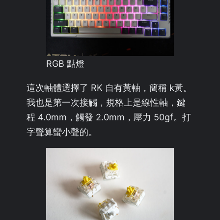
RGB 點燈
這次軸體選擇了 RK 自有黃軸，簡稱 k黃。
我也是第一次接觸，規格上是線性軸，鍵
程 4.0mm，觸發 2.0mm，壓力 50gf。打
字聲算蠻小聲的。