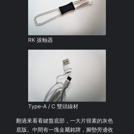
RK 拔軸器
Type-A / C 雙頭線材
翻過來看看鍵盤底部，一大片很素的灰色
底版。中間有一塊金屬銘牌，腳墊旁邊收