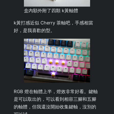
盒內額外附了四顆 k黃軸體
k黃打感近似 Cherry 茶軸吧，手感相當
好，是我喜歡的型。
RGB 燈在軸體上半，燈效非常好看。鍵軸
是可以取出的，可以看到相容三腳和五腳
的軸體，但我還沒開始收集鍵軸，沒別的