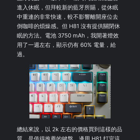
進入休眠，但拜較新的藍牙所賜，從休眠
中重連的非常快速，較不影響離開座位去
倒咖啡的煩燥感。但 H81 沒有提供關閉休
眠的方法。電池 3750 mAh，我開著燈效
用了一週左右，顯示仍有 60% 電量，給
過。
總結來說，以 2k 左右的價格買到這樣的品
質，是值得推薦的鍵盤。邊用 H81 打完這