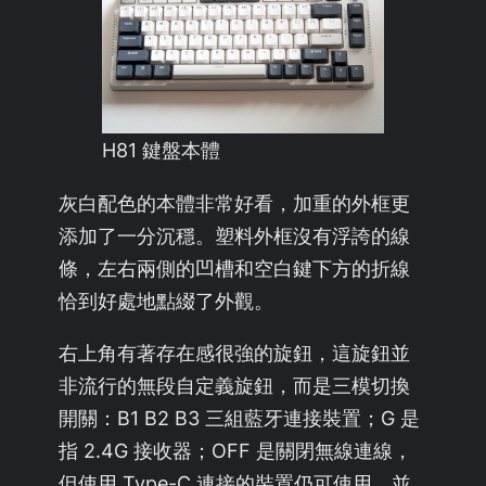
H81 鍵盤本體
灰白配色的本體非常好看，加重的外框更
添加了一分沉穩。塑料外框沒有浮誇的線
條，左右兩側的凹槽和空白鍵下方的折線
恰到好處地點綴了外觀。
右上角有著存在感很強的旋鈕，這旋鈕並
非流行的無段自定義旋鈕，而是三模切換
開關：B1 B2 B3 三組藍牙連接裝置；G 是
指 2.4G 接收器；OFF 是關閉無線連線，
但使用 Type-C 連接的裝置仍可使用，並