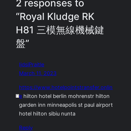
2 responses to
“Royal Kludge RK
H81 三模無線機械鍵
盤”
IjdsiPraitle
March 11, 2023
https://www.hotelpointstransfer.onlin
e
hilton hotel berlin mohrenstr hilton
garden inn minneapolis st paul airport
hotel hilton sibiu nunta
Reply