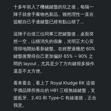
十多年前入了機械鍵盤的坑之後，每隔一
陣子就會手癢物色新品。雖然理性一直在
提醒自己手邊鍵盤已經有點山積了…
這陣子出借三位同事三把鍵盤後，桌面突
然一空，山積消失的假象，光明正大心安
理得地開始看新鍵盤。在經歷過幾把 60%
鍵盤後覺得自己更加偏好 65% ~ 90% 之
間的 layout，尤其是少了方向鍵很多操作
還是不太方便。
看來看去，看上了 Royal Kludge RK 這個
平價品牌所推出的 H81 三模無線鍵盤，支
援藍牙、2.4G 和 Type-C 有線連接，正合
我意。