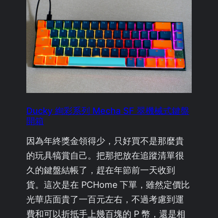
Ducky 絢彩系列 Mecha SF 翠機械式鍵盤
開箱
因為年終獎金領得少，只好買不是那麼貴
的玩具犒賞自己。把那把放在追蹤清單很
久的鍵盤結帳了，趕在年節前一天收到
貨。這次是在 PCHome 下單，雖然定價比
光華店面貴了一百元左右，不過考慮到運
費和可以折抵手上幾百塊的 P 幣，還是相