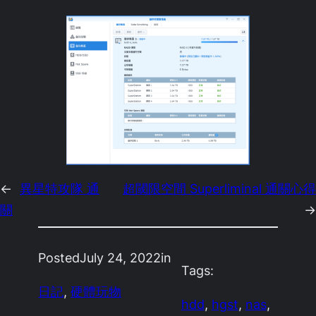
←
異星特攻隊 通
超閾限空間 Superliminal 通關心得
關
→
Posted
July 24, 2022
in
Tags:
日記
, 
硬體玩物
hdd
, 
hgst
, 
nas
, 