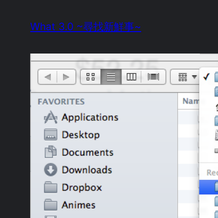
Skip
What 3.0 ~尋找新鮮事~
to
content