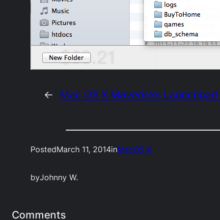
←
Mac OS X Mavericks Launch
Posted
March 11, 2014
in
MacOS X
by
Johnny W.
Comments