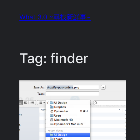
Skip
What 3.0 ~尋找新鮮事~
to
content
Tag:
finder