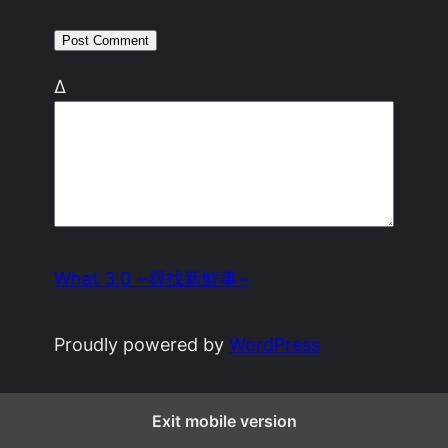
Δ
What 3.0 ~尋找新鮮事~
Proudly powered by
WordPress
Exit mobile version