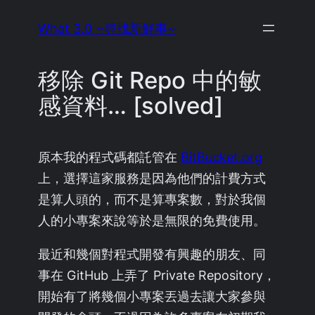
Skip
What 3.0 ~尋找新鮮事~
to
content
移除 Git Repo 中的敏
感資料… [solved]
原本我的程式碼都託管在
BitBucket.org
上，選擇這家服務是因為他們的計費方式
是算人頭的，而不是算專案數，對於我個
人的小專案來說等於是無限的免費使用。
最近和幾個對程式開發有興趣的朋友、同
事在 GitHub 上弄了 Private Repository，
開始有了將幾個小專案丟過去讓大家參與