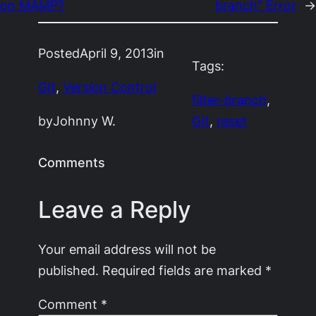
on MAMP?
branch" Error
→
Posted
April 9, 2013
in
Tags:
Git
, 
Version Control
filter-branch
, 
by
Johnny W.
Git
, 
reset
Comments
Leave a Reply
Your email address will not be
published.
Required fields are marked
*
Comment
*