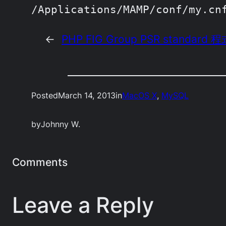
/Applications/MAMP/conf/my.cn
←
PHP FIG Group PSR standard
Posted
March 14, 2013
in
MacOS X
, 
MySQL
by
Johnny W.
Comments
Leave a Reply