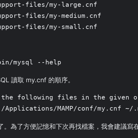
pport-files/my-large.cnf

pport-files/my-medium.cnf

upport-files/my-small.cnf
bin/mysql --help
 讀取 my.cnf 的順序。
the following files in the given or
 /Applications/MAMP/conf/my.cnf ~/.
了。為了方便記憶和下次再找檔案，我會建議寫