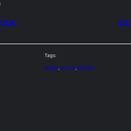
f
 程式風格
移除 
Tags:
mamp
, 
my.cnf
, 
MySQL