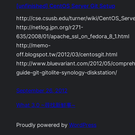
[unfinished] CentOS Server Git Setup
http://cse.csusb.edu/turner/wiki/CentOS_Serv
http://netlog.jpn.org/r271-
635/2008/01/apache_ssl_on_fedora_8_1.html
http://memo-
off.blogspot.tw/2012/03/centosgit.html
http://www.bluevariant.com/2012/05/compreh
guide-git-gitolite-synology-diskstation/
September 26, 2012
What 3.0 ~尋找新鮮事~
Proudly powered by
WordPress