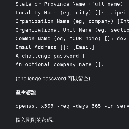
State or Province Name (full name) [
Locality Name (eg, city) []: Taipei

Organization Name (eg, company) [In
Organizational Unit Name (eg, sectio
Common Name (eg, YOUR name) []: dev.
Email Address []: [Email]

A challenge password []:

An optional company name []:
(challenge password 可以留空)
產生憑證
openssl x509 -req -days 365 -in ser
輸入剛剛的密碼。