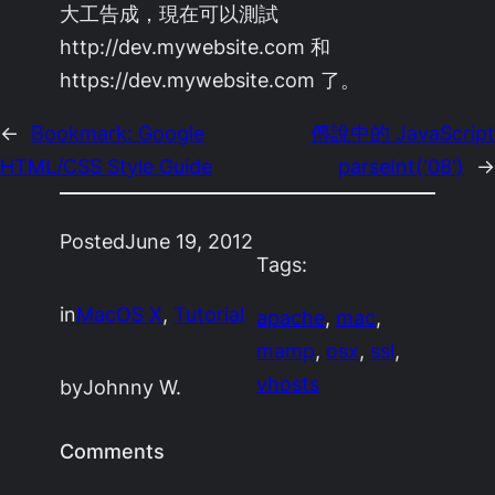
大工告成，現在可以測試
http://dev.mywebsite.com 和
https://dev.mywebsite.com 了。
←
Bookmark: Google
傳說中的 JavaScript
HTML/CSS Style Guide
parseInt('08')
→
Posted
June 19, 2012
Tags:
in
MacOS X
, 
Tutorial
apache
, 
mac
, 
mamp
, 
osx
, 
ssl
, 
vhosts
by
Johnny W.
Comments