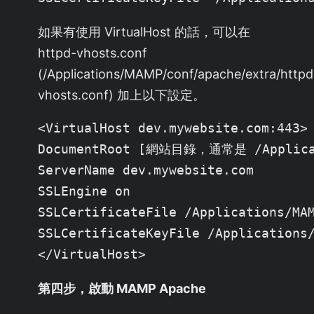
如果有使用 VirtualHost 的話，可以在
httpd-vhosts.conf
(/Applications/MAMP/conf/apache/extra/httpd
vhosts.conf) 加上以下設定。
<VirtualHost dev.mywebsite.com:443>

DocumentRoot [網站目錄，通常是 /Applicati
ServerName dev.mywebsite.com

SSLEngine on

SSLCertificateFile /Applications/MAM
SSLCertificateKeyFile /Applications/
</VirtualHost>
第四步，啟動 MAMP Apache