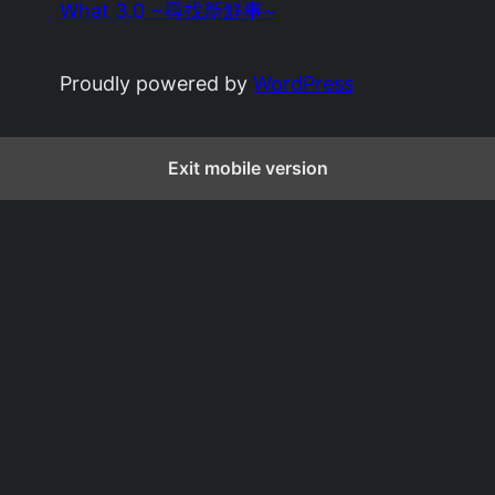
What 3.0 ~尋找新鮮事~
Proudly powered by
WordPress
Exit mobile version