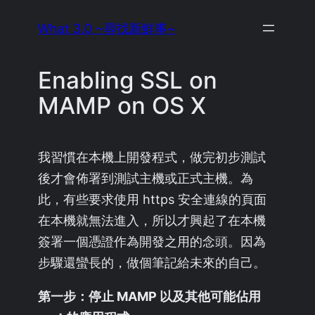
Skip
What 3.0 ~尋找新鮮事~
to
content
Enabling SSL on
MAMP on OS X
我習慣在本機上開發程式，做完初步測試
後才會佈署到測試主機或正式主機。為
此，有些要求使用 https 安全連線的頁面
在本機就無法進入，所以才興起了在本機
簽署一個憑證作為開發之用的念頭。因為
步驟還蠻長的，做個筆記給未來的自己。
第一步：停止 MAMP 以及其他可能佔用