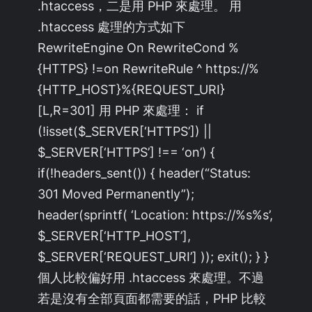
.htaccess，二是用 PHP 來處理。 用
.htaccess 處理的方式如下
RewriteEngine On RewriteCond %
{HTTPS} !=on RewriteRule ^ https://%
{HTTP_HOST}%{REQUEST_URI}
[L,R=301] 用 PHP 來處理： if
(!isset($_SERVER[‘HTTPS’]) ||
$_SERVER[‘HTTPS’] !== ‘on’) {
if(!headers_sent()) { header(“Status:
301 Moved Permanently”);
header(sprintf( ‘Location: https://%s%s’,
$_SERVER[‘HTTP_HOST’],
$_SERVER[‘REQUEST_URI’] )); exit(); } }
個人比較偏好用 .htaccess 來處理。不過
若是沒有全部頁面都需要的話，PHP 比較