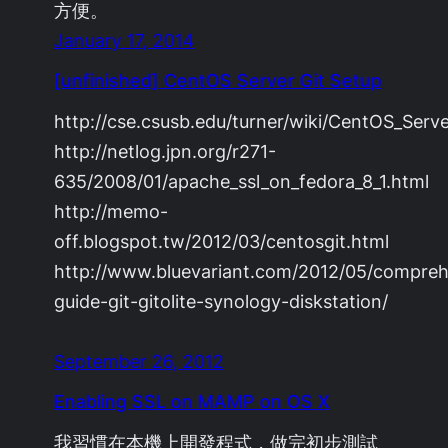
方便。
January 17, 2014
[unfinished] CentOS Server Git Setup
http://cse.csusb.edu/turner/wiki/CentOS_Serv
http://netlog.jpn.org/r271-
635/2008/01/apache_ssl_on_fedora_8_1.html
http://memo-
off.blogspot.tw/2012/03/centosgit.html
http://www.bluevariant.com/2012/05/compreh
guide-git-gitolite-synology-diskstation/
September 26, 2012
Enabling SSL on MAMP on OS X
我習慣在本機上開發程式，做完初步測試