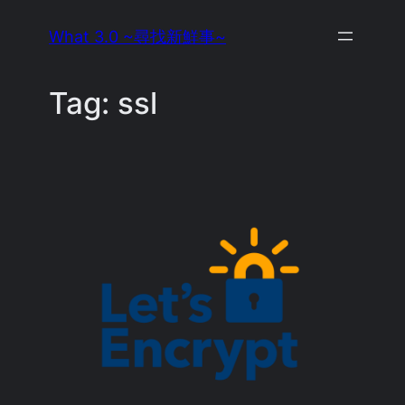
Skip
What 3.0 ~尋找新鮮事~
to
content
Tag:
ssl