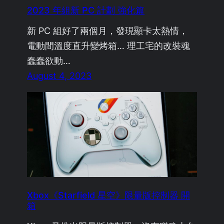
2023 年組新 PC 計劃 強化篇
新 PC 組好了兩個月，發現顯卡太熱情，
電動間溫度直升變烤箱… 理工宅的改裝魂
蠢蠢欲動…
August 4, 2023
Xbox《Starfield 星空》限量版控制器 開
箱