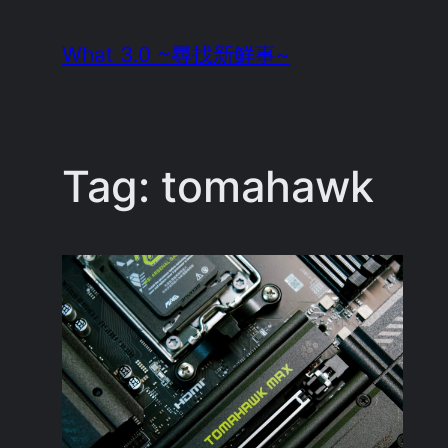
Skip
What 3.0 ~尋找新鮮事~
to
content
Tag:
tomahawk