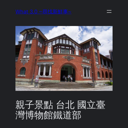
Skip
What 3.0 ~尋找新鮮事~
to
content
親子景點 台北 國立臺
灣博物館鐵道部