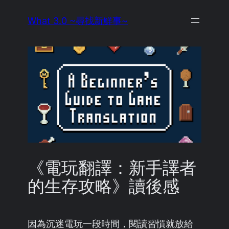
Skip
What 3.0 ~尋找新鮮事~
to
content
《電玩翻譯：新手譯者
的生存攻略》讀後感
因為沉迷電玩一段時間，閱讀習慣就放給