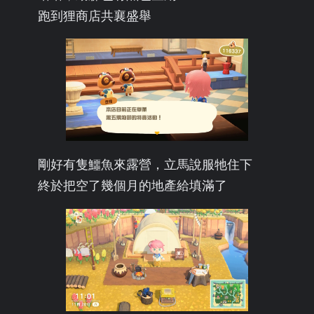
跑到狸商店共襄盛舉
剛好有隻鱷魚來露營，立馬說服牠住下
終於把空了幾個月的地產給填滿了