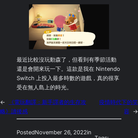
最近比較沒玩動森了，但看到有季節活動
還是會開來玩一下。這款是我在 Nintendo
Switch 上投入最多時數的遊戲，真的很享
受在無人島上的時光。
←
《電玩翻譯：新手譯者的生存攻
疫情時代下的笑
略》讀後感
容
→
Posted
November 26, 2022
in
Tags: