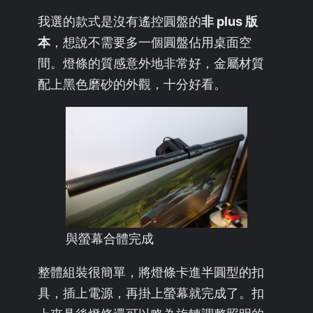
我選的款式是沒有遙控圓盤的
非 plus 版
本
，想說不需要多一個圓盤佔用桌面空
間。燈條的質感意外地非常好，金屬材質
配上黑色磨砂的外觀，十分好看。
與螢幕合體完成
整體組裝很簡單，將燈條卡進半圓型的扣
具，插上電源，再掛上螢幕就完成了。扣