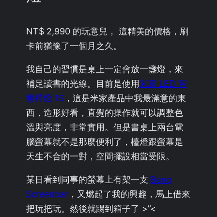
NT$ 2,990 的玩意兒， 這精美的價格，刷
卡前猶豫了一個月之久。
我自己的習慣是桌上一定會放一盞燈，來
補足讀書的光線。目前是使用
米家 LED 智
慧檯燈 1S
，這是米家產品中我最滿意的東
西，造形好看，直覺的操作就可以調整色
溫與亮度，非常實用。但是書桌上兩台電
腦螢幕就不是那麼便利了，檯燈跟螢幕是
天生不合的一對，空間擺設相當受限。
某日看到同事的螢幕上有架一支
Benq
Screenbar
，又燃起了我的興趣，馬上借來
把玩把玩。然後就踢到箱子了 >”<