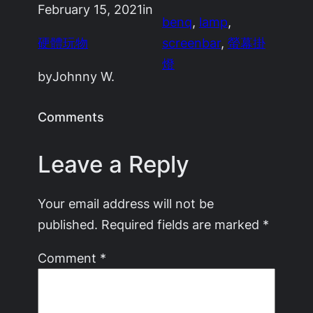
February 15, 2021
in
benq
, 
lamp
, 
硬體玩物
screenbar
, 
螢幕掛
燈
by
Johnny W.
Comments
Leave a Reply
Your email address will not be
published.
Required fields are marked
*
Comment
*