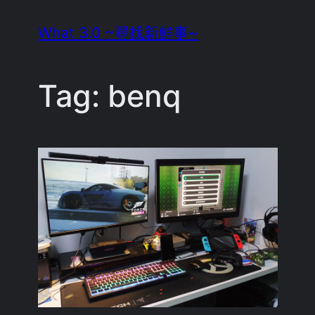
Skip
What 3.0 ~尋找新鮮事~
to
content
Tag:
benq