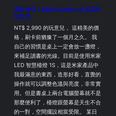
護眼神燈！Benq Screenbar 螢幕智
能掛燈
NT$ 2,990 的玩意兒， 這精美的價
格，刷卡前猶豫了一個月之久。 我
自己的習慣是桌上一定會放一盞燈，
來補足讀書的光線。目前是使用米家
LED 智慧檯燈 1S，這是米家產品中
我最滿意的東西，造形好看，直覺的
操作就可以調整色溫與亮度，非常實
用。但是書桌上兩台電腦螢幕就不是
那麼便利了，檯燈跟螢幕是天生不合
的一對，空間擺設相當受限。 某日