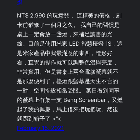
燈
NT$ 2,990 的玩意兒， 這精美的價格，刷
卡前猶豫了一個月之久。 我自己的習慣是
桌上一定會放一盞燈，來補足讀書的光
線。目前是使用米家 LED 智慧檯燈 1S，這
是米家產品中我最滿意的東西，造形好
看，直覺的操作就可以調整色溫與亮度，
非常實用。但是書桌上兩台電腦螢幕就不
是那麼便利了，檯燈跟螢幕是天生不合的
一對，空間擺設相當受限。 某日看到同事
的螢幕上有架一支 Benq Screenbar，又燃
起了我的興趣，馬上借來把玩把玩。然後
就踢到箱子了 >”<
February 15, 2021