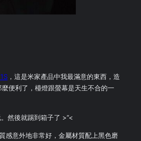
1S
，這是米家產品中我最滿意的東西，造
那麼便利了，檯燈跟螢幕是天生不合的一
然後就踢到箱子了 >”<
質感意外地非常好，金屬材質配上黑色磨