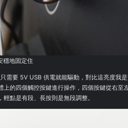
安穩地固定住
居然只需要 5V USB 供電就能驅動，對比這亮度
體上的四個觸控按鍵進行操作，四個按鍵從右至
，輕點是有段、長按則是無段調整。