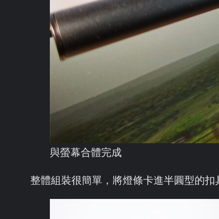
與螢幕合體完成
整體組裝很簡單，將燈條卡進半圓型的扣