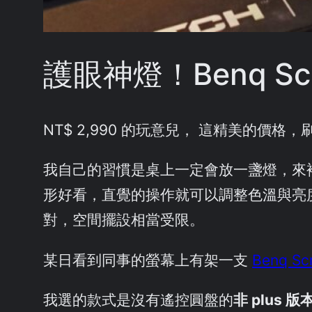
護眼神燈！Benq Sc
NT$ 2,990 的玩意兒， 這精美的價
我自己的習慣是桌上一定會放一盞燈，來
形好看，直覺的操作就可以調整色溫與亮
對，空間擺設相當受限。
某日看到同事的螢幕上有架一支
Benq Sc
我選的款式是沒有遙控圓盤的
非 plus 版