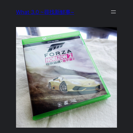
Skip
What 3.0 ~尋找新鮮事~
to
content