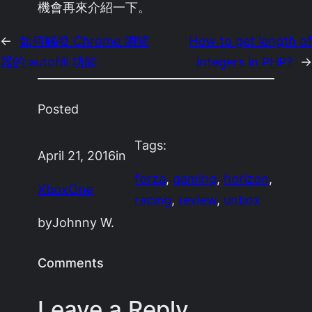
機會再來介紹一下。
←
如何觸發 Chrome 瀏覽
How to get length of
器的 autofill 功能
integers in PHP?
→
Posted
Tags:
April 21, 2016
in
forza
, 
gaming
, 
horizon
, 
XboxOne
racing
, 
review
, 
unbox
by
Johnny W.
Comments
Leave a Reply