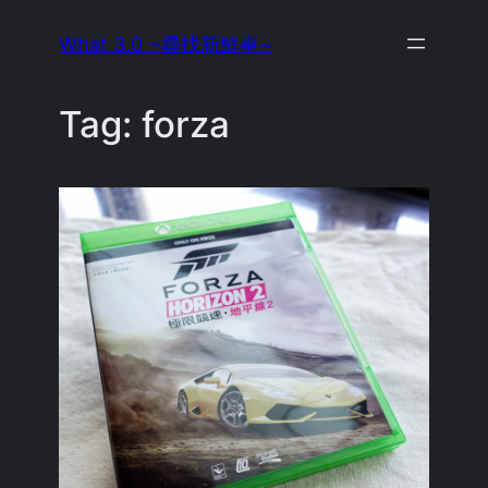
Skip
What 3.0 ~尋找新鮮事~
to
content
Tag:
forza