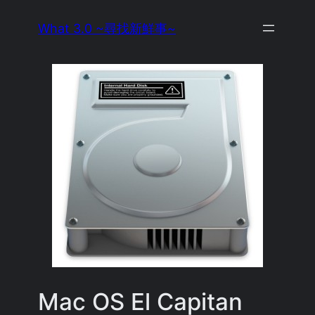
Skip
What 3.0 ~尋找新鮮事~
to
content
Mac OS El Capitan