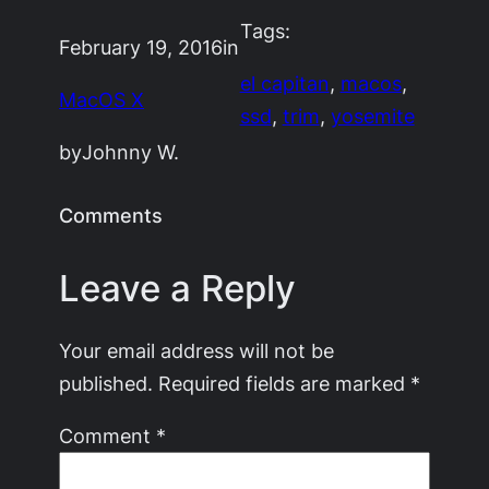
Tags:
February 19, 2016
in
el capitan
, 
macos
, 
MacOS X
ssd
, 
trim
, 
yosemite
by
Johnny W.
Comments
Leave a Reply
Your email address will not be
published.
Required fields are marked
*
Comment
*