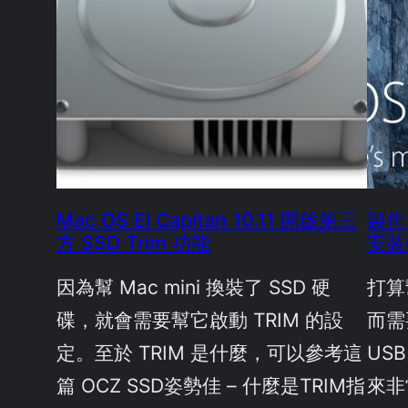
Mac OS El Capitan 10.11 開啟第三
製作 
方 SSD Trim 功能
安裝
因為幫 Mac mini 換裝了 SSD 硬
打算幫
碟，就會需要幫它啟動 TRIM 的設
而需
定。至於 TRIM 是什麼，可以參考這
US
篇 OCZ SSD姿勢佳 – 什麼是TRIM指
來非