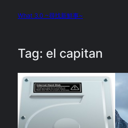
Skip
What 3.0 ~尋找新鮮事~
to
content
Tag:
el capitan