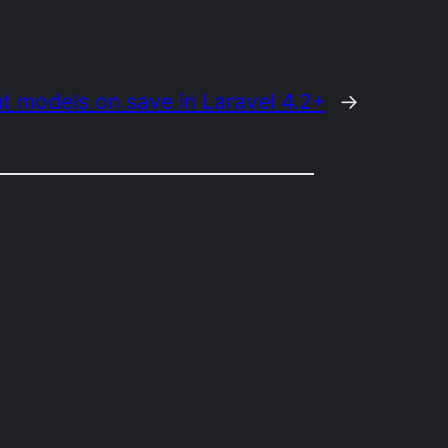
ent models on save in Laravel 4.2+
→