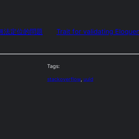
2 後無法定位的問題
Trait for validating Eloqu
Tags:
stackoverflow
, 
uuid