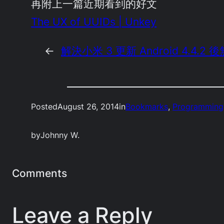
再附上一篇近期看到的好文
The UX of UUIDs | Unkey
←
解決小米 3 更新 Android 4.4.
Posted
August 26, 2014
in
Bookmarks
, 
Programming
by
Johnny W.
Comments
Leave a Reply