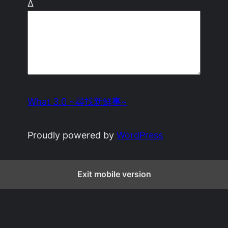
Δ
What 3.0 ~尋找新鮮事~
Proudly powered by
WordPress
Exit mobile version