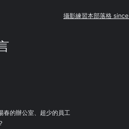
攝影練習
本部落格 since
感言
陽春的辦公室、超少的員工
？