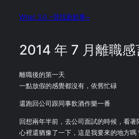
Skip
What 3.0 ~尋找新鮮事~
to
content
2014 年 7 月離職
離職後的第一天
一點放假的感覺都沒有，依舊忙碌
還跑回公司跟同事飲酒作樂一番
回想兩年半前，去公司面試的時候，看著
心裡還猶豫了一下，這是我要來的地方嗎