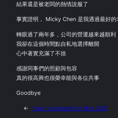
結果還是被老闆的熱情說服了
事實證明， Micky Chen 是我遇過最
轉眼過了兩年多，公司的營運越來越順利
我卻在這個時間點自私地選擇離開
心中著實充滿了不捨
感謝同事們的照顧與包容
真的很高興也很榮幸能與各位共事
Goodbye
←
'tree' command for Mac OSX