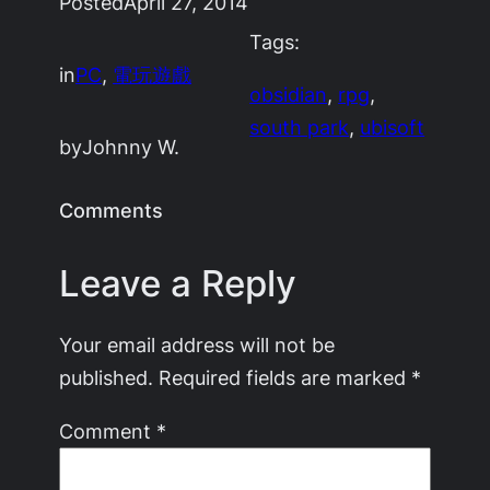
Posted
April 27, 2014
Tags:
in
PC
, 
電玩遊戲
obsidian
, 
rpg
, 
south park
, 
ubisoft
by
Johnny W.
Comments
Leave a Reply
Your email address will not be
published.
Required fields are marked
*
Comment
*