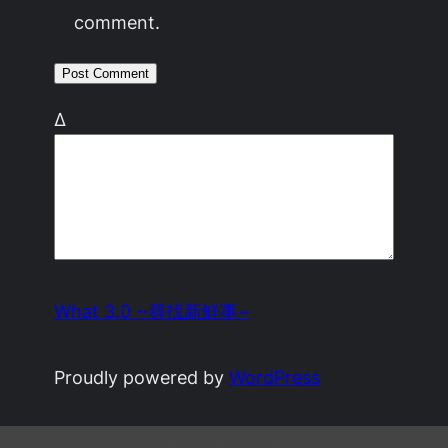
comment.
Δ
What 3.0 ~尋找新鮮事~
Proudly powered by
WordPress