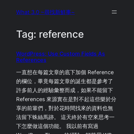
Skip
What 3.0 ~尋找新鮮事~
to
content
Tag:
reference
WordPress: Use Custom Fields As
References
一直想在每篇文章的底下加個 Reference
的欄位，畢竟每篇文章的誕生都是參考了
許多前人的經驗彙整而成，如果不能留下
References 來源實在是對不起這些樂於分
享的前輩們，對於花時間找來的資料也無
法留下蛛絲馬跡。 這天終於有空來思考一
下怎麼做這個功能。 我以前有寫過