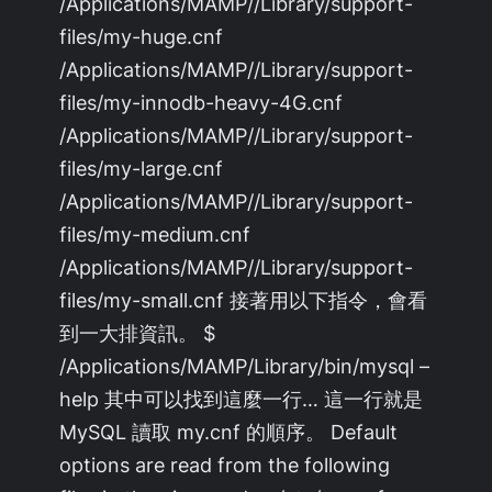
/Applications/MAMP//Library/support-
files/my-huge.cnf
/Applications/MAMP//Library/support-
files/my-innodb-heavy-4G.cnf
/Applications/MAMP//Library/support-
files/my-large.cnf
/Applications/MAMP//Library/support-
files/my-medium.cnf
/Applications/MAMP//Library/support-
files/my-small.cnf 接著用以下指令，會看
到一大排資訊。 $
/Applications/MAMP/Library/bin/mysql –
help 其中可以找到這麼一行… 這一行就是
MySQL 讀取 my.cnf 的順序。 Default
options are read from the following