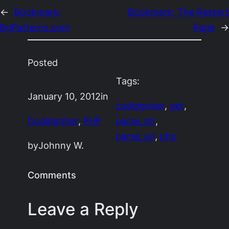
←
Bookmark:
Bookmark: The Restart
BgPatterns.com
Page
→
Posted
Tags:
January 10, 2012
in
codeigniter
, 
get
, 
CodeIgniter
, 
PHP
parse_str
, 
parse_url
, 
php
by
Johnny W.
Comments
Leave a Reply