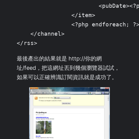
			<pubDate><?php echo date('r', $uf['unixtime']);?></pubDate>

		</item>

		<?php endforeach; ?>

    </channel>

</rss>
最後產出的結果就是 http://你的網
址/feed，把這網址丟到幾個瀏覽器試試，
如果可以正確辨識訂閱資訊就是成功了。