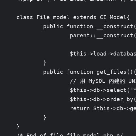
class File_model extends CI_Model{

	public function __construct(){

		parent::__construct();

		$this->load->database();

	}

	public function get_files(){

		// 用 MySQL 內建的 UNIX_TIMESTAMP 函式取得 unix timestamp

		$this->db->select("*, UNIX_TIMESTAMP(publish_date) as unixtime", FALSE);

		$this->db->order_by('publish_date', 'desc');

		return $this->db->get_where(TBL_NAME)->result_array();

	}

}

/* End of file file_model.php */