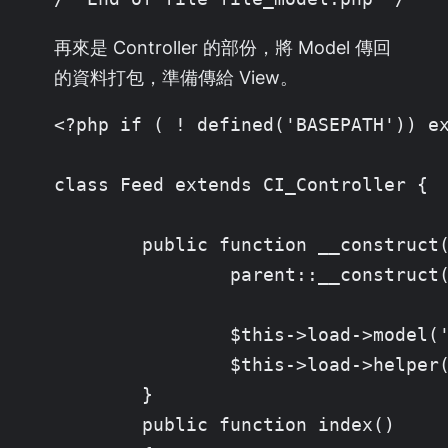
再來是 Controller 的部份，將 Model 傳回
的資料打包，準備傳給 View。
<?php if ( ! defined('BASEPATH')) ex
class Feed extends CI_Controller {

	public function __construct(){

		parent::__construct();

		$this->load->model('file_model', 'file');

		$this->load->helper('xml');

	}

	public function index()
