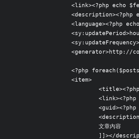
		<link><?php echo $feed_url; ?></link>

		<description><?php echo $page_description; ?></description>

		<language><?php echo $page_language; ?></language>

		<sy:updatePeriod>hourly</sy:updatePeriod>

		<sy:updateFrequency>1</sy:updateFrequency>

		<generator>http://codeigniter.com</generator>

		<?php foreach($posts as $k => $uf): ?>

		<item>

			<title><?php echo '篇名';?></title>

			<link><?php echo 'http://本文連結';?></link>

			<guid><?php echo '可以辨識本文的獨特 id，一般用 permalink 就可以';?></guid>

			<description><![CDATA[

			文章內容

			]]></description>
