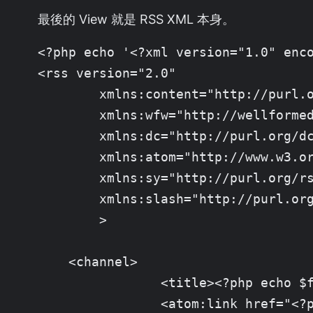
最後的 View 就是 RSS XML 本身。
<?php echo '<?xml version="1.0" enco
<rss version="2.0"

	xmlns:content="http://purl.org/rss/1.0/modules/content/"

	xmlns:wfw="http://wellformedweb.org/CommentAPI/"

	xmlns:dc="http://purl.org/dc/elements/1.1/"

	xmlns:atom="http://www.w3.org/2005/Atom"

	xmlns:sy="http://purl.org/rss/1.0/modules/syndication/"

	xmlns:slash="http://purl.org/rss/1.0/modules/slash/"

	>

    <channel>

		<title><?php echo $feed_name; ?></title>

		<atom:link href="<?php echo $feed_url; ?>" rel="self" type="application/rss+xml" />
