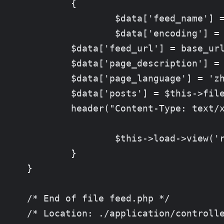
	{

		$data['feed_name'] = 'Qoding.us'; // your website

		$data['encoding'] = 'utf-8'; // the encoding

        $data['feed_url'] = base_url
        $data['page_description'] = 
        $data['page_language'] = 'zh
        $data['posts'] = $this->file
        header("Content-Type: text/x
		$this->load->view('rss', $data);

	}

}

/* End of file feed.php */

/* Location: ./application/controll