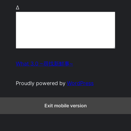
Δ
What 3.0 ~尋找新鮮事~
Proudly powered by
WordPress
Exit mobile version