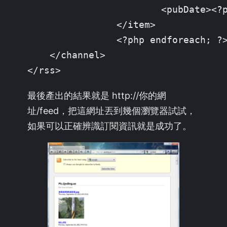
			<pubDate><?php echo date('r', $uf['unixtime']);?></pubDate>

		</item>

		<?php endforeach; ?>

    </channel>

</rss>
最後產出的結果就是 http://你的網
址/feed，把這網址丟到幾個瀏覽器試試，
如果可以正確辨識訂閱資訊就是成功了。