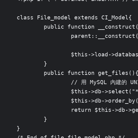
class File_model extends CI_Model{

	public function __construct(){

		parent::__construct();

		$this->load->database();

	}

	public function get_files(){

		// 用 MySQL 內建的 UNIX_TIMESTAMP 函式取得 unix timestamp

		$this->db->select("*, UNIX_TIMESTAMP(publish_date) as unixtime", FALSE);

		$this->db->order_by('publish_date', 'desc');

		return $this->db->get_where(TBL_NAME)->result_array();

	}

}

/* End of file file_model.php */