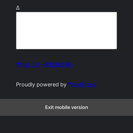
Δ
What 3.0 ~尋找新鮮事~
Proudly powered by
WordPress
Exit mobile version