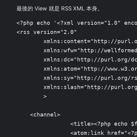
最後的 View 就是 RSS XML 本身。
<?php echo '<?xml version="1.0" enco
<rss version="2.0"

	xmlns:content="http://purl.org/rss/1.0/modules/content/"

	xmlns:wfw="http://wellformedweb.org/CommentAPI/"

	xmlns:dc="http://purl.org/dc/elements/1.1/"

	xmlns:atom="http://www.w3.org/2005/Atom"

	xmlns:sy="http://purl.org/rss/1.0/modules/syndication/"

	xmlns:slash="http://purl.org/rss/1.0/modules/slash/"

	>

    <channel>

		<title><?php echo $feed_name; ?></title>

		<atom:link href="<?php echo $feed_url; ?>" rel="self" type="application/rss+xml" />
