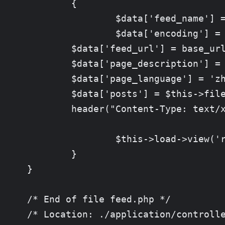
	{

		$data['feed_name'] = 'Qoding.us'; // your website

		$data['encoding'] = 'utf-8'; // the encoding

        $data['feed_url'] = base_url
        $data['page_description'] = 
        $data['page_language'] = 'zh
        $data['posts'] = $this->file
        header("Content-Type: text/x
		$this->load->view('rss', $data);

	}

}

/* End of file feed.php */

/* Location: ./application/controll