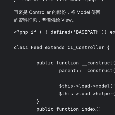
再來是 Controller 的部份，將 Model 傳回
的資料打包，準備傳給 View。
<?php if ( ! defined('BASEPATH')) ex
class Feed extends CI_Controller {

	public function __construct(){

		parent::__construct();

		$this->load->model('file_model', 'file');

		$this->load->helper('xml');

	}

	public function index()
