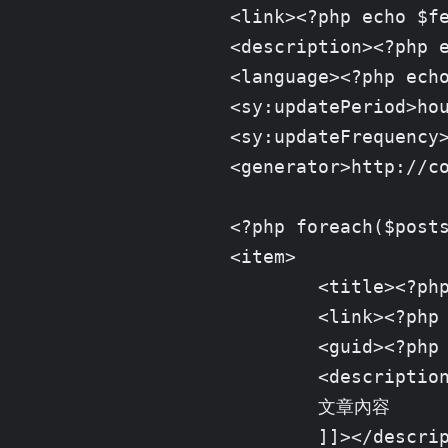
		<link><?php echo $feed_url; ?></link>

		<description><?php echo $page_description; ?></description>

		<language><?php echo $page_language; ?></language>

		<sy:updatePeriod>hourly</sy:updatePeriod>

		<sy:updateFrequency>1</sy:updateFrequency>

		<generator>http://codeigniter.com</generator>

		<?php foreach($posts as $k => $uf): ?>

		<item>

			<title><?php echo '篇名';?></title>

			<link><?php echo 'http://本文連結';?></link>

			<guid><?php echo '可以辨識本文的獨特 id，一般用 permalink 就可以';?></guid>

			<description><![CDATA[

			文章內容

			]]></description>
