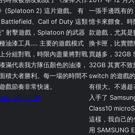
》(Splatoon 2) 這片遊戲。 有
一張手邊既有的 Sa
attlefield、Call of Duty 這類
憶卡來餵食。時
” 射擊遊戲，Splatoon 的武器
款遊戲，尤其是
種油漆工具…. 主要的遊戲模式
換卡匣，比實體
上分組對戰，時限內盡量將對戰
買越多，32GB
漆滿代表我方隊伍顏色的油漆，
32GB 其實不
面積大者勝利。每一場的時間不
switch 的
遊戲節奏非常快速。
有很大。不過趁著
ber 28, 2018
入手了 Samsung 
Class10 mic
這樣，我自己的
用 SAMSUNG EV