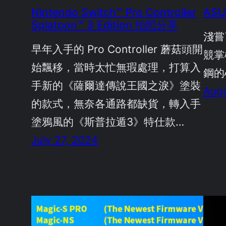
Nintendo Switch™ Pro Controller
ASU
Splatoon™ 3 Edition 拍照分享
淺嘗了
早年入手的 Pro Controller 蘑菇頭開
競掌
始飄移，當時太忙無瑕處理，打算入
鋼的
手新的《薩爾達傳說王國之淚》塗裝
Augu
的款式，無奈各通路都缺貨，轉入手
塗鴉風的《斯普拉遁3》特仕款…
July 27, 2024