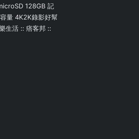
 microSD 128GB 記
容量 4K2K錄影好幫
生活 :: 痞客邦 ::