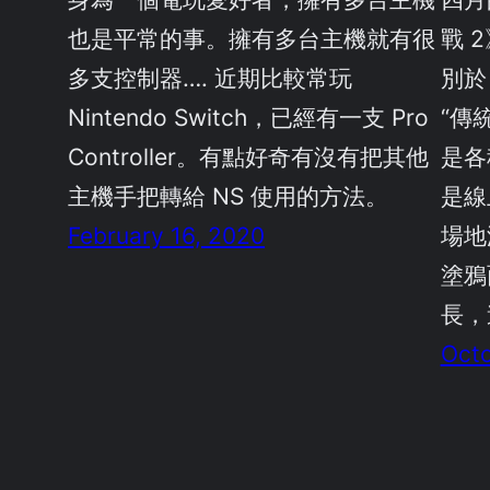
也是平常的事。擁有多台主機就有很
戰 2
多支控制器…. 近期比較常玩
別於 B
Nintendo Switch，已經有一支 Pro
“傳統
Controller。有點好奇有沒有把其他
是各
主機手把轉給 NS 使用的方法。
是線
February 16, 2020
場地
塗鴉
長，
Octo