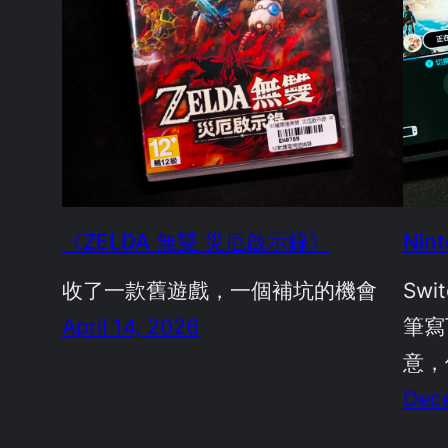
《ZELDA 無雙 災厄啟示錄》
Nin
收了一款舊遊戲，一個補坑的機會
Sw
April 14, 2026
筆寫
意，
Dec