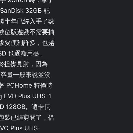
nDisk 32GB 記
隔半年已經入手了數
數位版遊戲不需要抽
版要便利許多，也越
 SD 也逐漸用盡。
致於捉襟見肘，因為
遊戲的容量一般來說並沒
 PCHome 特價時
EVO Plus UHS-1
roSD 128GB。這卡長
包裝已經剪開了，借
O Plus UHS-