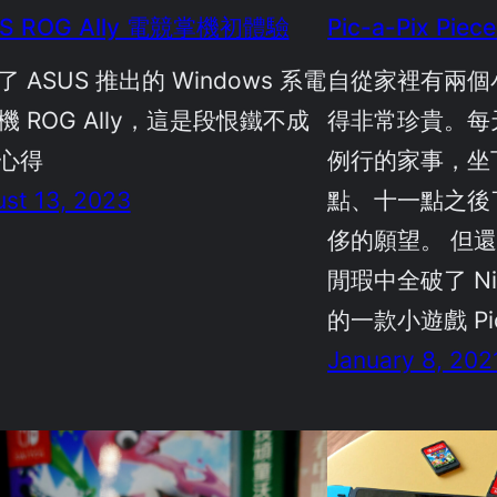
S ROG Ally 電競掌機初體驗
Pic-a-Pix Pi
 ASUS 推出的 Windows 系電
自從家裡有兩個
機 ROG Ally，這是段恨鐵不成
得非常珍貴。每
心得
例行的家事，坐
st 13, 2023
點、十一點之後
侈的願望。 但
閒瑕中全破了 Nint
的一款小遊戲 Pic-
January 8, 202