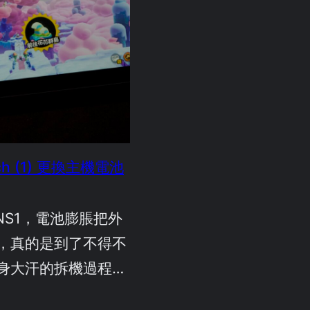
itch (1) 更換主機電池
 NS1，電池膨脹把外
，真的是到了不得不
身大汗的拆機過程…