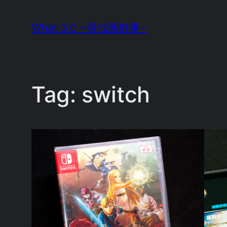
Skip
What 3.0 ~尋找新鮮事~
to
content
Tag:
switch