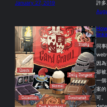
January 27, 2019
許多
Augu
How 
link
同事
we
因為
卻被
一個
案的
可。 
dete