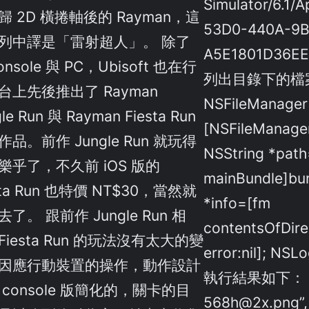
Simulator/6.1/
歸 2D 橫捲軸後的 Rayman，這
53D0-440A-9B
列中譯是「雷射超人」。 除了
A5E1801D36E
onsole 與 PC，Ubisoft 也在行
列出目錄下的檔
台上先後推出了 Rayman
NSFileManager
le Run 與 Rayman Fiesta Run
[NSFileManager
品。前作 Jungle Run 就玩得
NSString *pat
樂乎了，不久前 iOS 版的
mainBundle]bun
sta Run 也特價 NT$30，當然就
*info=[fm
了。 跟前作 Jungle Run 相
contentsOfDire
Fiesta Run 的玩法沒有太大的變
error:nil]; NSL
因應行動裝置的操作，動作設計
執行結果如下： list
 console 版簡化的，關卡的目
568h@2x.png”, 