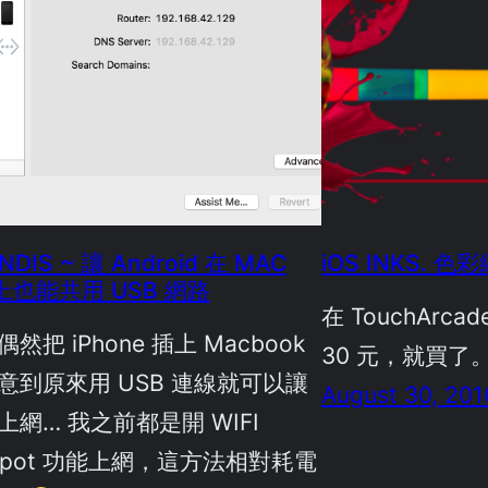
NDIS ~ 讓 Android 在 MAC
iOS INKS. 
 上也能共用 USB 網路
在 TouchArca
然把 iPhone 插上 Macbook
30 元，就買了
意到原來用 USB 連線就可以讓
August 30, 201
上網… 我之前都是開 WIFI
tspot 功能上網，這方法相對耗電