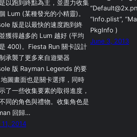
是以跑到終點為主，並盡力收集
“Default@2x.png
0 個 Lum (某種發光的小精靈)。
“Info.plist”, “M
nsole 版是以最快的速度跑到終
PkgInfo )
並獲得越多的 Lum 越好 (平均
June 3, 2013
 400)。Fiesta Run 關卡設計
制承襲了更多來自遊樂器
sole 版 Rayman Legends 的要
 地圖畫面也是關卡選擇，同時
示了一些收集要素的取得進度，
不同的角色與禮物。收集角色是
man 回歸…
l 11, 2014