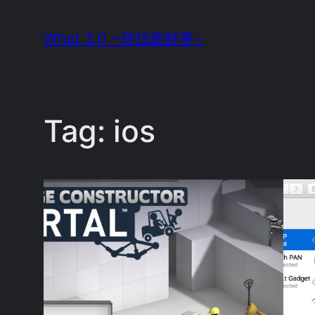
Skip
What 3.0 ~尋找新鮮事~
to
content
Tag:
ios