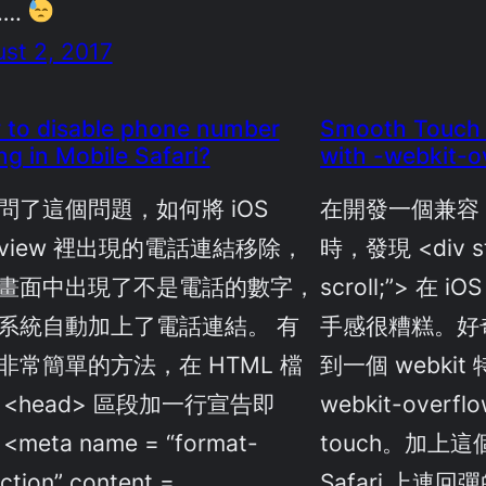
….
st 2, 2017
to disable phone number
Smooth Touch S
ing in Mobile Safari?
with -webkit-o
問了這個問題，如何將 iOS
在開發一個兼容 
bview 裡出現的電話連結移除，
時，發現 <div sty
畫面中出現了不是電話的數字，
scroll;”> 在
系統自動加上了電話連結。 有
手感很糟糕。好
非常簡單的方法，在 HTML 檔
到一個 webki
 <head> 區段加一行宣告即
webkit-overflow
<meta name = “format-
touch。加上這
ction” content =
Safari 上連