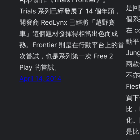
是回
Trials 系列已經發展了 14 個年頭，
個系
開發商 RedLynx 已經將「越野賽
在 c
車」這個題材發揮得相當出色而成
動平
熟。Frontier 則是在行動平台上的首
Jung
次嘗試，也是系列第一次 Free 2
兩款作
Play 的嘗試。
不亦
April 14, 2014
Fie
買下去
比，
化。
是比