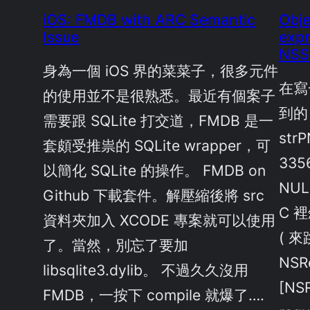
iOS: FMDB with ARC Semantic
Obje
Issue
expr
NSS
身為一個 iOS 界的菜菜子，很多元件
在寫
的使用並不是很熟悉。最近有個案子
到的，
需要跟 SQLite 打交道，FMDB 是一
str
套頗受推祟的 SQLite wrapper，可
3356
以簡化 SQLite 的操作。 FMDB on
NUL
Github 下載套件。解壓縮後將 src
C 
資料夾加入 XCODE 專案就可以使用
( 
了。當然，別忘了要加
NSRe
libsqlite3.dylib。 不過久久沒用
[NSR
FMDB，一按下 compile 就爆了….