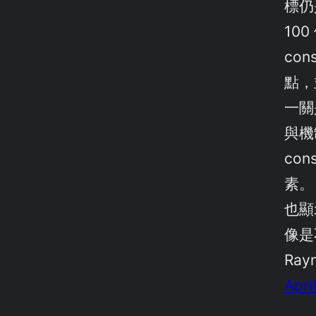
標仍
10
co
點，
一關是
與機
con
素。
也顯
像是
Ray
Apri