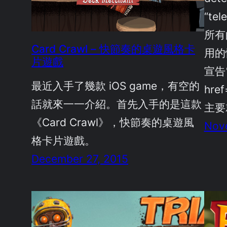
“te
所有
Card Crawl – 快節奏的桌遊風格卡
用的
片遊戲
宣告
最近入手了幾款 iOS game，有空的
hre
話就來一一介紹。首先入手的是這款
主要
《Card Crawl》，快節奏的桌遊風
Nov
格卡片遊戲。
December 27, 2015