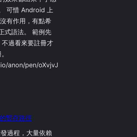
可惜 Android 上
似乎沒有作用，有點希
正式語法。 範例先
en，不過看來要註冊才
醬。
.io/anon/pen/oXvjvJ
擬器的暫存路徑
 的開發過程，大量依賴