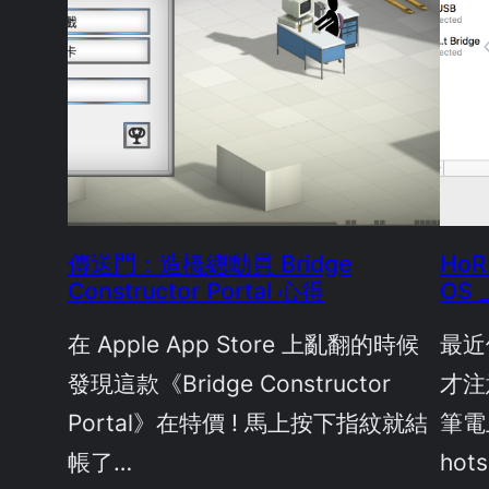
傳送門：造橋總動員 Bridge
HoR
Constructor Portal 心得
OS
在 Apple App Store 上亂翻的時候
最近偶
發現這款《Bridge Constructor
才注
Portal》在特價 ! 馬上按下指紋就結
筆電
帳了…
ho