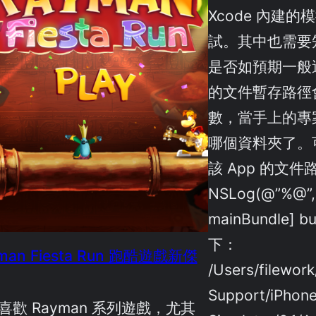
Xcode 內建
試。其中也需要
是否如預期一般
的文件暫存路徑會
數，當手上的專
哪個資料夾了。
該 App 的文件
NSLog(@”%@”,
mainBundle] b
下：
man Fiesta Run 跑酷遊戲新傑
/Users/filework
Support/iPhon
喜歡 Rayman 系列遊戲，尤其