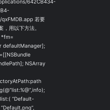
Applications/642CB434-
B4-
E/qxFMDB.app 若要
案，用以下方法。
 *fm=
 defaultManager];
h=[[NSBundle
dlePath]; NSArray
ctoryAtPath:path
og(@”list:%@”,info);
:( “Default-
“Default.png”,