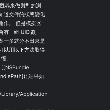
的模擬器來做雛型的測
知道文件的狀態變化
運作。 但是模擬器
有一組 UID 亂
案一多就分不出來是
可以用以下方法取得
路徑。
 [[NSBundle
undlePath]); 結果如
/Library/Application
e