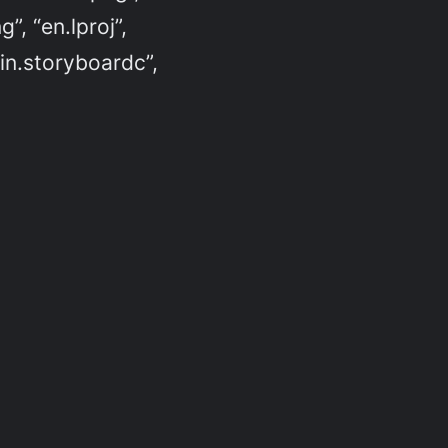
”, “en.lproj”,
ain.storyboardc”,