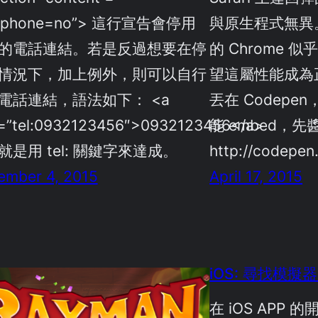
lephone=no”> 這行宣告會停用
與原生程式無異。 
的電話連結。若是反過想要在停
的 Chrome 
情況下，加上例外，則可以自行
望這屬性能成為
電話連結，語法如下： <a
丟在 Codep
f=”tel:0932123456″>0932123456</a>
能 embed，先
就是用 tel: 關鍵字來達成。
http://codepen
ember 4, 2015
April 17, 2015
iOS: 尋找模
在 iOS APP