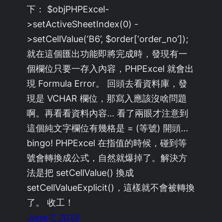
下： $objPHPExcel-
>setActiveSheetIndex(0) -
>setCellValue(‘B6’, $order[‘order_no’]);
就在這個匯出功能即將完成時，發現有一
個欄位只要一存入內容，PHPExcel 就會出
現 Formula Error。 回頭去看資料庫，發
現是 VCHAR 欄位，那寫入應該沒啥問題
啊。再看看資料內容… 看了兩眼才注意到
這個純文字欄位有幾格是 = (等號) 開頭…
bingo! PHPExcel 在指值的時候，碰到等
號會轉換成公式，自然就爆掉了。解決方
法是把 setCellValue() 換成
setCellValueExplicit()，這樣就不會被轉換
了。 收工！
June 7, 2013