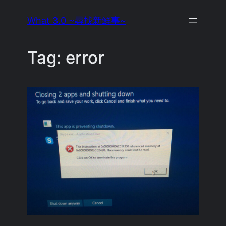
Skip
What 3.0 ~尋找新鮮事~
to
content
Tag:
error