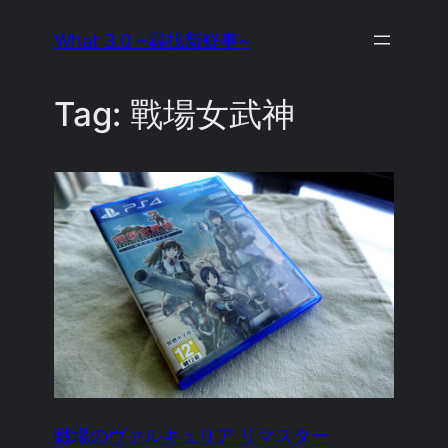
Skip
What 3.0 ~尋找新鮮事~
to
content
Tag:
戰場女武神
戦場のヴァルキュリア リマスター