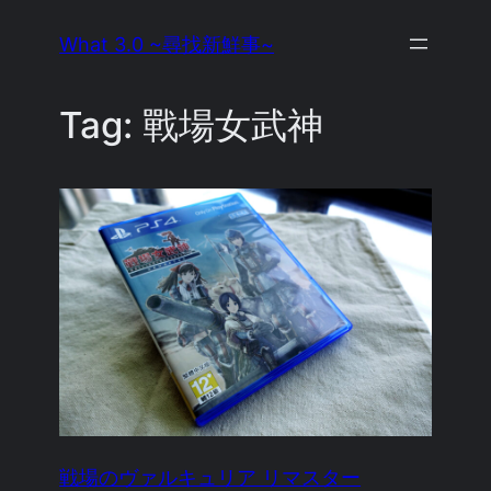
Skip
What 3.0 ~尋找新鮮事~
to
content
Tag:
戰場女武神
戦場のヴァルキュリア リマスター