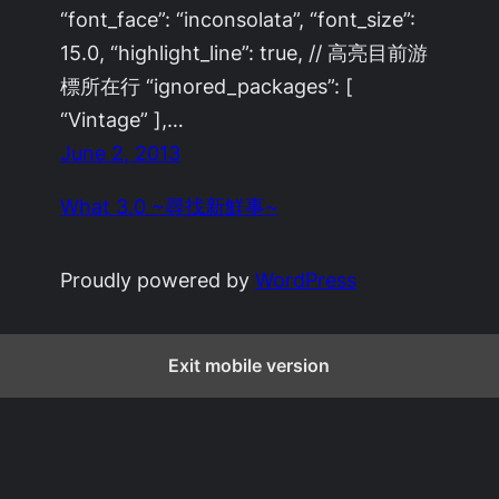
“font_face”: “inconsolata”, “font_size”:
15.0, “highlight_line”: true, // 高亮目前游
標所在行 “ignored_packages”: [
“Vintage” ],…
June 2, 2013
What 3.0 ~尋找新鮮事~
Proudly powered by
WordPress
Exit mobile version