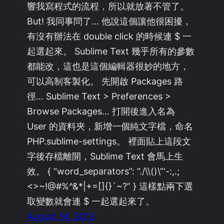
響我寫程式的流程，所以就放著不管了。
But! 我同事問了… 他說這個讓他很困擾，
有沒有辦法在 double click 的時候連 $ 一
起選起來。 Sublime Text 幾乎所有的參數
都能改，這也是這個編輯器很妙的地方，
可以高制客製化。 先開啟 Packages 路
徑… Sublime Text > Preferences >
Browse Packages… 打開後進入名為
User 的資料夾，新增一個純文字檔，命名
PHP.sublime-settings。 裡面貼上這段文
字後存檔離開，Sublime Text 會馬上生
效。 { “word_separators”: “./\\()\”‘-:,.;
<>~!@#%^&*|+=[]{}`~?” } 這樣點兩下選
取變數就會連 $ 一起選起來了。
August 14, 2013