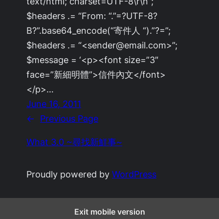
text/html; charset=UTF-8\r\n”;
$headers .= “From: “.”=?UTF-8?
B?”.base64_encode(“寄件人 “).”?=”;
$headers .= “<sender@email.com>”;
$message = ‘<p><font size=”3″
face=”新細明體”>信件內文</font>
</p>…
June 16, 2011
←
Previous Page
What 3.0 ~尋找新鮮事~
Proudly powered by
WordPress
Exit mobile version