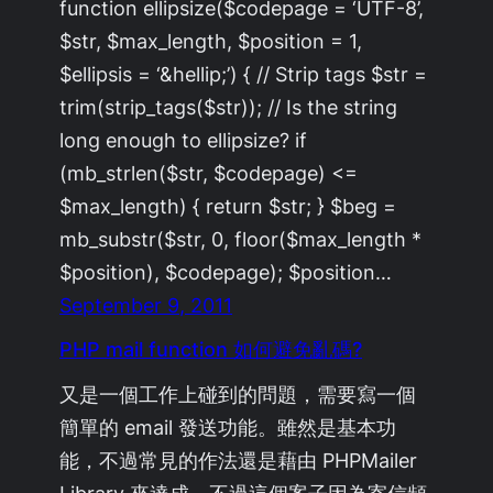
function ellipsize($codepage = ‘UTF-8’,
$str, $max_length, $position = 1,
$ellipsis = ‘&hellip;’) { // Strip tags $str =
trim(strip_tags($str)); // Is the string
long enough to ellipsize? if
(mb_strlen($str, $codepage) <=
$max_length) { return $str; } $beg =
mb_substr($str, 0, floor($max_length *
$position), $codepage); $position…
September 9, 2011
PHP mail function 如何避免亂碼?
又是一個工作上碰到的問題，需要寫一個
簡單的 email 發送功能。雖然是基本功
能，不過常見的作法還是藉由 PHPMailer
Library 來達成。不過這個案子因為寄信頻