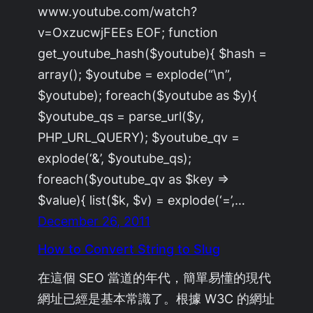
www.youtube.com/watch?
v=OxzucwjFEEs EOF; function
get_youtube_hash($youtube){ $hash =
array(); $youtube = explode(“\n”,
$youtube); foreach($youtube as $y){
$youtube_qs = parse_url($y,
PHP_URL_QUERY); $youtube_qv =
explode(‘&’, $youtube_qs);
foreach($youtube_qv as $key =>
$value){ list($k, $v) = explode(‘=’,…
December 26, 2011
How to Convert String to Slug
在這個 SEO 當道的年代，簡單易懂的現代
網址已經是基本常識了。根據 W3C 的網址