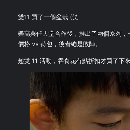
雙11 買了一個盆栽 (笑
樂高與任天堂合作後，推出了兩個系列，
價格 vs 荷包，後者總是敗陣。
趁雙 11 活動，吞食花有點折扣才買了