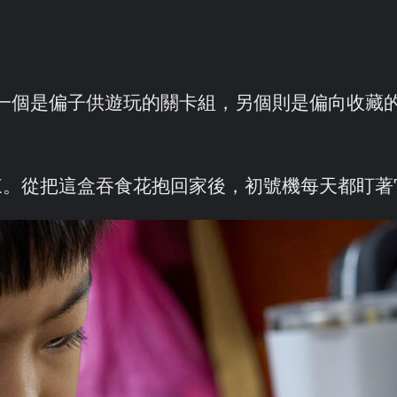
一個是偏子供遊玩的關卡組，另個則是偏向收藏
下來。從把這盒吞食花抱回家後，初號機每天都盯