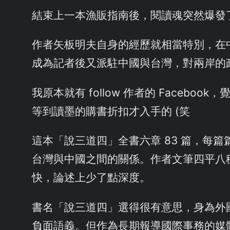
結束上一本漁販指南後，閱讀魂突然爆發
作者矢板明夫自身的經歷就相當特別，在
成為記者後又派駐中國與台灣，對兩岸的
我原本就有 follow 作者的 Face
等到讀墨的購書折扣才入手的 (笑
這本「說三道四」全書六章 83 篇，每
台灣與中國之間的關係。作者文筆四平八
快，論述上少了點深度。
書名「說三道四」選得很有意思，身為外
負面語義。但作為長期報導國際事務的媒