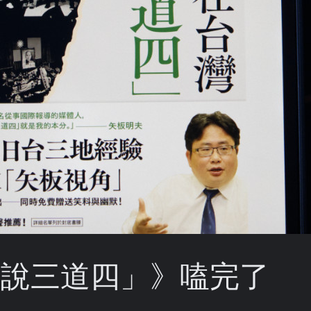
「說三道四」》嗑完了