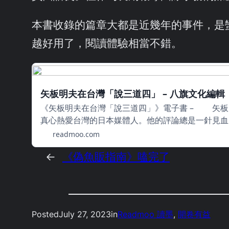
本書收錄的篇章大都是近幾年的事件，是蠻推
越好用了，閱讀體驗相當不錯。
矢板明夫在台灣「說三道四」 – 八旗文化編輯 |
《矢板明夫在台灣「說三道四」》電子書 – 矢板
真心熱愛台灣的日本媒體人。他的評論總是一針見血
readmoo.com
←
《偽魚販指南》嗑完了
Posted
July 27, 2023
in
Readmoo 讀墨
, 
開卷有益