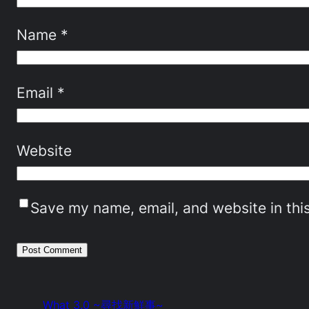
Name
*
Email
*
Website
Save my name, email, and website in thi
What 3.0 ~尋找新鮮事~