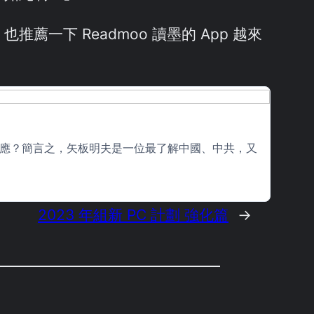
下 Readmoo 讀墨的 App 越來
應？簡言之，矢板明夫是一位最了解中國、中共，又
2023 年組新 PC 計劃 強化篇
→