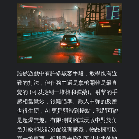
雖然遊戲中有許多駭客手段，教學也有近
戰的打法，但任務中還是拿槍開幹是最直
覺的 (可以撿到一堆槍和彈藥)。射擊的手
感相當微妙，很難瞄準、敵人中彈的反應
也很生硬，AI 更是弱智到極點，戰鬥可說
是超爆無趣。有限時間的試玩版中對於角
色升級和技能分配沒有感覺，物品欄可以
塞一堆東西，但我還未碰到可以出售的地