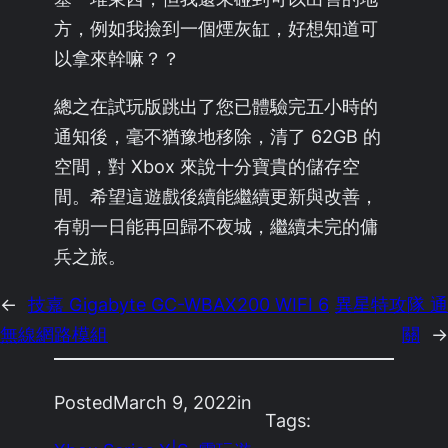
方，例如我撿到一個煙灰缸，好想知道可
以拿來幹嘛？？
總之在試玩版跳出了您已體驗完五小時的
通知後，毫不猶豫地移除，清了 62GB 的
空間，對 Xbox 來說十分寶貴的儲存空
間。希望這遊戲後續能繼續更新與改善，
有朝一日能再回歸不夜城，繼續未完的傭
兵之旅。
←
技嘉 Gigabyte GC-WBAX200 WIFI 6
異星特攻隊 通
無線網路模組
關
→
Posted
March 9, 2022
in
Tags: