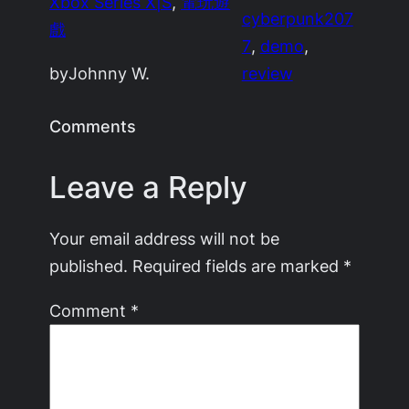
Xbox Series X|S
, 
電玩遊
cyberpunk207
戲
7
, 
demo
, 
by
Johnny W.
review
Comments
Leave a Reply
Your email address will not be
published.
Required fields are marked
*
Comment
*